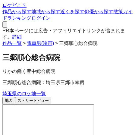
ロケどこ？
作品から探す
地域から探す
近くを探す
俳優から探す
散策ガイ
ド
ランキング
ログイン
PR
本ページには広告・アフィリエイトリンクが含まれま
す。
詳細
作品一覧
>
電車男(映画)
>
三郷順心総合病院
三郷順心総合病院
りかの働く豊中総合病院
三郷順心総合病院：埼玉県三郷市幸房
埼玉県
のロケ地一覧
地図
ストリートビュー