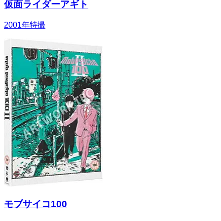
仮面ライダーアギト
2001
年
特撮
モブサイコ100