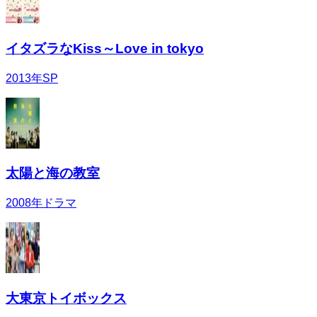
イタズラなKiss～Love in tokyo
2013
年
SP
太陽と海の教室
2008
年
ドラマ
大東京トイボックス