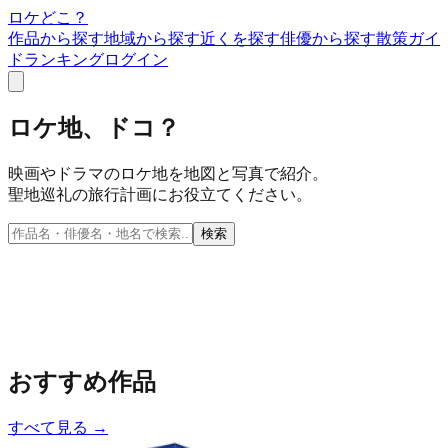
ロケどこ？
作品から探す
地域から探す
近くを探す
俳優から探す
散策ガイ
ド
ランキング
ログイン
ロケ地、ドコ？
映画やドラマのロケ地を地図と写真で紹介。
聖地巡礼の旅行計画にお役立てください。
検索
おすすめ作品
すべて見る →