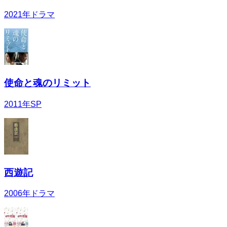
2021
年
ドラマ
使命と魂のリミット
2011
年
SP
西遊記
2006
年
ドラマ