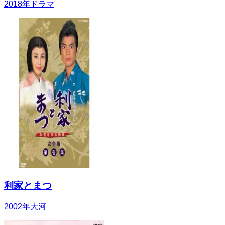
2018
年
ドラマ
利家とまつ
2002
年
大河