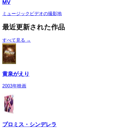
MV
ミュージックビデオの撮影地
最近更新された作品
すべて見る →
黄泉がえり
2003
年
映画
プロミス・シンデレラ