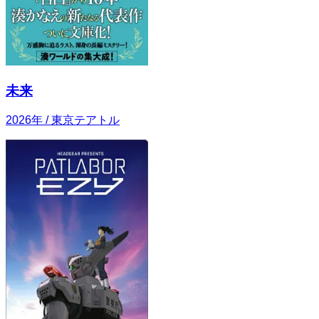
未来
2026
年
/ 東京テアトル