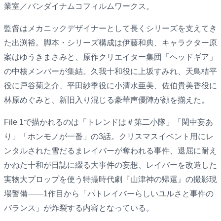
業室／バンダイナムコフィルムワークス。
監督はメカニックデザイナーとして長くシリーズを支えてき
た出渕裕。脚本・シリーズ構成は伊藤和典、キャラクター原
案はゆうきまさみと、原作クリエイター集団「ヘッドギア」
の中核メンバーが集結。久我十和役に上坂すみれ、天鳥桔平
役に戸谷菊之介、平田紗季役に小清水亜美、佐伯貴美香役に
林原めぐみと、新旧入り混じる豪華声優陣が顔を揃えた。
File 1で描かれるのは「トレンドは＃第二小隊」「閑中妄あ
り」「ホンモノが一番」の3話。クリスマスイベント用にレ
ンタルされた雪だるまレイバーが奪われる事件、退屈に耐え
かねた十和が日誌に綴る大事件の妄想、レイバーを改造した
実物大プロップを使う特撮時代劇『山津神の帰還』の撮影現
場警備――1作目から「パトレイバーらしいユルさと事件の
バランス」が炸裂する内容となっている。