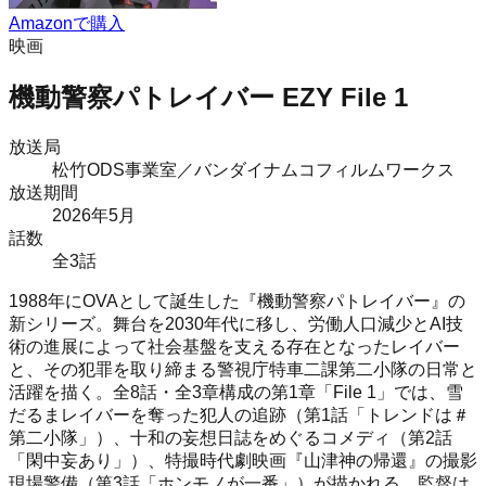
Amazonで購入
映画
機動警察パトレイバー EZY File 1
放送局
松竹ODS事業室／バンダイナムコフィルムワークス
放送期間
2026
年
5月
話数
全
3
話
1988年にOVAとして誕生した『機動警察パトレイバー』の
新シリーズ。舞台を2030年代に移し、労働人口減少とAI技
術の進展によって社会基盤を支える存在となったレイバー
と、その犯罪を取り締まる警視庁特車二課第二小隊の日常と
活躍を描く。全8話・全3章構成の第1章「File 1」では、雪
だるまレイバーを奪った犯人の追跡（第1話「トレンドは＃
第二小隊」）、十和の妄想日誌をめぐるコメディ（第2話
「閑中妄あり」）、特撮時代劇映画『山津神の帰還』の撮影
現場警備（第3話「ホンモノが一番」）が描かれる。監督は