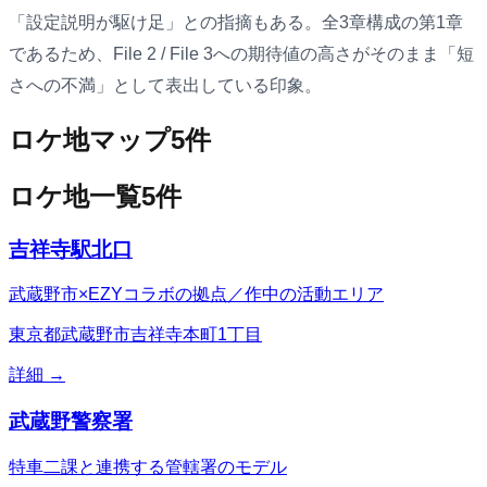
「設定説明が駆け足」との指摘もある。全3章構成の第1章
であるため、File 2 / File 3への期待値の高さがそのまま「短
さへの不満」として表出している印象。
ロケ地マップ
5
件
ロケ地一覧
5
件
吉祥寺駅北口
武蔵野市×EZYコラボの拠点／作中の活動エリア
東京都武蔵野市吉祥寺本町1丁目
詳細 →
武蔵野警察署
特車二課と連携する管轄署のモデル