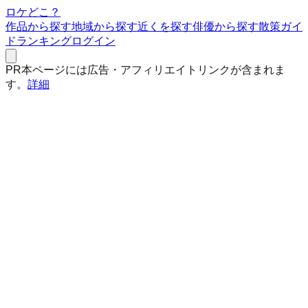
ロケどこ？
作品から探す
地域から探す
近くを探す
俳優から探す
散策ガイ
ド
ランキング
ログイン
PR
本ページには広告・アフィリエイトリンクが含まれま
す。
詳細