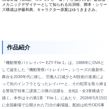
メカニックデザイナーとして知られる出渕裕、脚本・シリー
ズ構成は伊藤和典、キャラクター原案はゆうきまさみ。
作品紹介
『機動警察パトレイバー EZY File 1』は、1988年にOVAと
して誕生した『機動警察パトレイバー』シリーズの最新作。
舞台を2030年代に移し、労働人口減少とAI技術の進展によ
って街のインフラとなったレイバーと、その犯罪を取り締ま
る警視庁特車二課第二小隊の活躍を、全8話・全3章構成で
描く。本作はその第1章「File 1」にあたり、2026年5月15日
に全国劇場で公開された71分の劇場版。配給は松竹ODS事