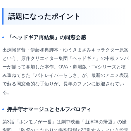
話題になったポイント
「ヘッドギア再結集」の同窓会感
出渕裕監督・伊藤和典脚本・ゆうきまさみキャラクター原案
という、原作クリエイター集団「ヘッドギア」の中核メンバ
ーが揃って参加した本作。OVA・劇場版・TVシリーズと積
み重ねてきた「パトレイバーらしさ」が、最新のアニメ表現
で蘇る同窓会的な手触りが、長年のファンに歓迎されてい
る。
押井守オマージュとセルフパロディ
第3話「ホンモノが一番」は劇中映画『山津神の帰還』の撮
影回。「監督のこだわりで撮影現場が混乱する」という設定