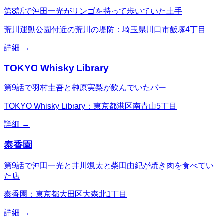
第8話で沖田一光がリンゴを持って歩いていた土手
荒川運動公園付近の荒川の堤防：埼玉県川口市飯塚4丁目
詳細 →
TOKYO Whisky Library
第9話で羽村圭吾と榊原実梨が飲んでいたバー
TOKYO Whisky Library：東京都港区南青山5丁目
詳細 →
泰香園
第9話で沖田一光と井川颯太と柴田由紀が焼き肉を食べてい
た店
泰香園：東京都大田区大森北1丁目
詳細 →