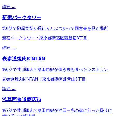
詳細 →
新宿パークタワー
第6話で榊原実梨が通行人とぶつかって同意書を見た場所
新宿パークタワー：東京都新宿区西新宿3丁目
詳細 →
表参道焼肉KINTAN
第6話で井川颯太と柴田由紀が焼き肉を食べたレストラン
表参道焼肉KINTAN：東京都港区北青山3丁目
詳細 →
浅草西参道商店街
第7話で井川颯太と柴田由紀が沖田一光の家に行った帰りに
歩いていた商店街