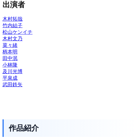
出演者
木村拓哉
竹内結子
松山ケンイチ
木村文乃
菜々緒
柄本明
田中泯
小林隆
及川光博
平泉成
武田鉄矢
作品紹介