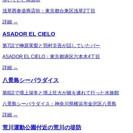
浅草西参道商店街：東京都台東区浅草2丁目
詳細 →
ASADOR EL CIELO
第7話で榊原実梨と羽村圭吾が話していたバー
ASADOR EL CIELO：東京都港区六本木4丁目
詳細 →
八景島シーパラダイス
第8話で壇上深冬と壇上壮大が娘を連れて行った水族館
八景島シーパラダイス：神奈川県横浜市金沢区八景島
詳細 →
荒川運動公園付近の荒川の堤防