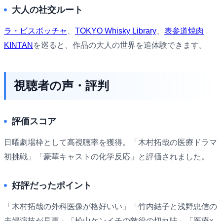
大人の社交ルート
ラ・ビスボッチャ
、
TOKYO Whisky Library
、
表参道焼肉
KINTAN
を巡ると、作品の大人の世界を追体験できます。
視聴者の声・評判
評価スコア
日曜劇場枠として高視聴率を獲得。「木村拓哉の医療ドラマ
初挑戦」「豪華キャストの化学反応」と評価されました。
好評だったポイント
「木村拓哉の外科医像が格好いい」「竹内結子と浅野忠信の
夫婦演技が見事」「松山ケンイチの敵役の切れ味」「医療×