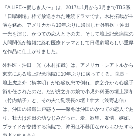
『A LIFE〜愛しき人〜』は、2017年1月から3月までTBS系
「日曜劇場」枠で放送された連続ドラマです。木村拓哉が主
演を務め、アメリカから10年ぶりに帰国した外科医・沖田
一光を演じ、かつての恋人とその夫、そして壇上記念病院の
人間関係が複雑に絡む医療ドラマとして日曜劇場らしい重厚
な作品に仕上がりました。
外科医・沖田一光（木村拓哉）は、アメリカ・シアトルから
東京にある壇上記念病院に10年ぶりに戻ってくる。院長・
壇上虎之介（柄本明）が心臓疾患で倒れ、虎之介から心臓手
術を任されたのだ。だが虎之介の娘で小児外科医の壇上深冬
（竹内結子）と、その夫で副院長の壇上壮大（浅野忠信）
は、沖田の帰還に戸惑う——深冬は沖田のかつての恋人であ
り、壮大は沖田の幼なじみだった。愛、欲望、友情、嫉妬、
プライドが交錯する病院で、沖田は不器用ながらもひたすら
患者と向き合う。