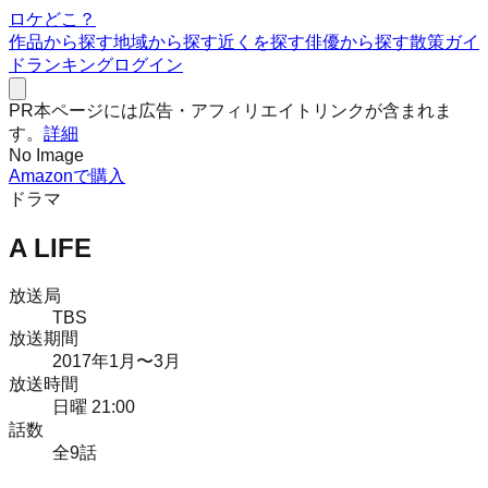
ロケどこ？
作品から探す
地域から探す
近くを探す
俳優から探す
散策ガイ
ド
ランキング
ログイン
PR
本ページには広告・アフィリエイトリンクが含まれま
す。
詳細
No Image
Amazonで購入
ドラマ
A LIFE
放送局
TBS
放送期間
2017
年
1月
〜3月
放送時間
日曜 21:00
話数
全
9
話