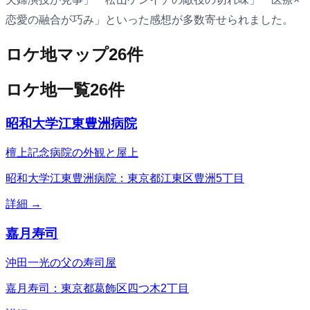
恋愛の融合が巧み」といった感想が多数寄せられました。
ロケ地マップ
26
件
ロケ地一覧
26
件
昭和大学江東豊洲病院
檀上記念病院の外観と屋上
昭和大学江東豊洲病院：東京都江東区豊洲5丁目
詳細 →
嘉月寿司
沖田一光の父の寿司屋
嘉月寿司：東京都葛飾区四つ木2丁目