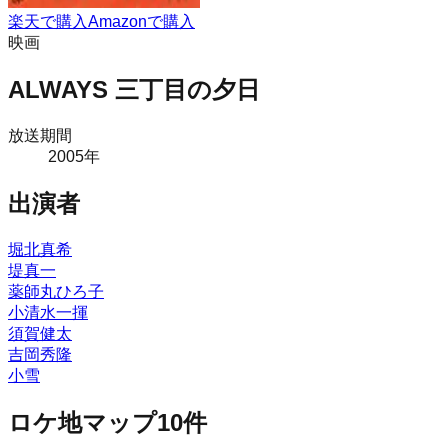
楽天で購入
Amazonで購入
映画
ALWAYS 三丁目の夕日
放送期間
2005
年
出演者
堀北真希
堤真一
薬師丸ひろ子
小清水一揮
須賀健太
吉岡秀隆
小雪
ロケ地マップ
10
件