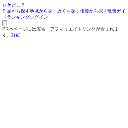
ロケどこ？
作品から探す
地域から探す
近くを探す
俳優から探す
散策ガイ
ド
ランキング
ログイン
PR
本ページには広告・アフィリエイトリンクが含まれま
す。
詳細