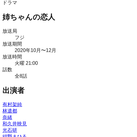
ドラマ
姉ちゃんの恋人
放送局
フジ
放送期間
2020
年
10月
〜12月
放送時間
火曜 21:00
話数
全
8
話
出演者
有村架純
林遣都
奈緒
和久井映見
光石研
紺野まひる