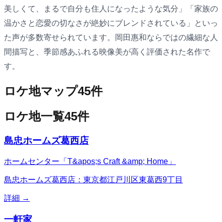
美しくて、まるで自分も住人になったような気分」「家族の
温かさと恋愛の切なさが絶妙にブレンドされている」といっ
た声が多数寄せられています。岡田惠和ならではの繊細な人
間描写と、季節感あふれる映像美が高く評価された名作で
す。
ロケ地マップ
45
件
ロケ地一覧
45
件
島忠ホームズ葛西店
ホームセンター「T&apos;s Craft &amp; Home」
島忠ホームズ葛西店：東京都江戸川区東葛西9丁目
詳細 →
一軒家