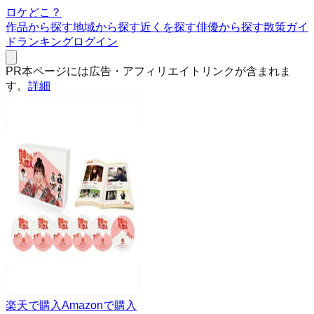
ロケどこ？
作品から探す
地域から探す
近くを探す
俳優から探す
散策ガイ
ド
ランキング
ログイン
PR
本ページには広告・アフィリエイトリンクが含まれま
す。
詳細
楽天で購入
Amazonで購入