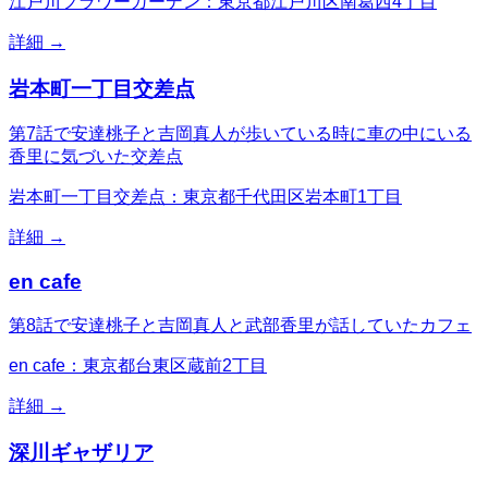
江戸川フラワーガーデン：東京都江戸川区南葛西4丁目
詳細 →
岩本町一丁目交差点
第7話で安達桃子と吉岡真人が歩いている時に車の中にいる
香里に気づいた交差点
岩本町一丁目交差点：東京都千代田区岩本町1丁目
詳細 →
en cafe
第8話で安達桃子と吉岡真人と武部香里が話していたカフェ
en cafe：東京都台東区蔵前2丁目
詳細 →
深川ギャザリア