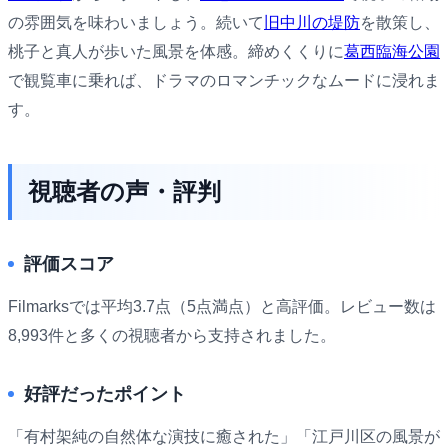
の雰囲気を味わいましょう。続いて
旧中川の堤防
を散策し、
桃子と真人が歩いた風景を体感。締めくくりに
葛西臨海公園
で観覧車に乗れば、ドラマのロマンチックなムードに浸れま
す。
視聴者の声・評判
評価スコア
Filmarksでは平均3.7点（5点満点）と高評価。レビュー数は
8,993件と多くの視聴者から支持されました。
好評だったポイント
「有村架純の自然体な演技に癒された」「江戸川区の風景が