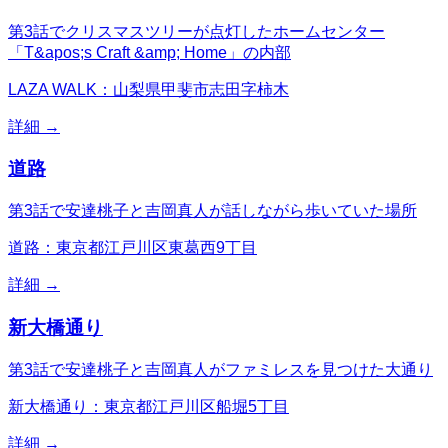
第3話でクリスマスツリーが点灯したホームセンター
「T&apos;s Craft &amp; Home」の内部
LAZA WALK：山梨県甲斐市志田字柿木
詳細 →
道路
第3話で安達桃子と吉岡真人が話しながら歩いていた場所
道路：東京都江戸川区東葛西9丁目
詳細 →
新大橋通り
第3話で安達桃子と吉岡真人がファミレスを見つけた大通り
新大橋通り：東京都江戸川区船堀5丁目
詳細 →