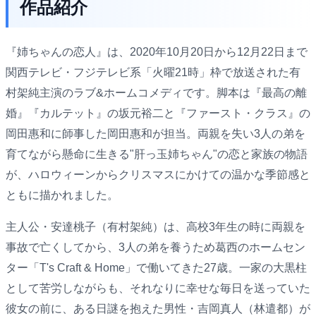
作品紹介
『姉ちゃんの恋人』は、2020年10月20日から12月22日まで
関西テレビ・フジテレビ系「火曜21時」枠で放送された有
村架純主演のラブ&ホームコメディです。脚本は『最高の離
婚』『カルテット』の坂元裕二と『ファースト・クラス』の
岡田惠和に師事した岡田惠和が担当。両親を失い3人の弟を
育てながら懸命に生きる"肝っ玉姉ちゃん"の恋と家族の物語
が、ハロウィーンからクリスマスにかけての温かな季節感と
ともに描かれました。
主人公・安達桃子（有村架純）は、高校3年生の時に両親を
事故で亡くしてから、3人の弟を養うため葛西のホームセン
ター「T's Craft & Home」で働いてきた27歳。一家の大黒柱
として苦労しながらも、それなりに幸せな毎日を送っていた
彼女の前に、ある日謎を抱えた男性・吉岡真人（林遣都）が