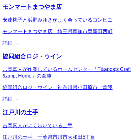
モンマートまつやま店
安達桃子と浜野みゆきがよく会っているコンビニ
モンマートまつやま店：埼玉県草加市両新田西町
詳細 →
協同組合ロジ・ウイン
吉岡真人が作業しているホームセンター「T&apos;s Craft
&amp; Home」の倉庫
協同組合ロジ・ウイン：神奈川県小田原市上曽我
詳細 →
江戸川の土手
吉岡真人がよく歩いている土手
江戸川の土手：千葉県市川市大和田5丁目