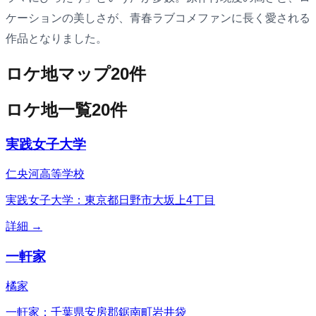
ケーションの美しさが、青春ラブコメファンに長く愛される
作品となりました。
ロケ地マップ
20
件
ロケ地一覧
20
件
実践女子大学
仁央河高等学校
実践女子大学：東京都日野市大坂上4丁目
詳細 →
一軒家
橘家
一軒家：千葉県安房郡鋸南町岩井袋