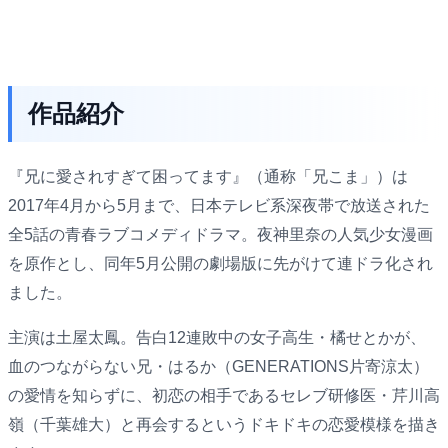
作品紹介
『兄に愛されすぎて困ってます』（通称「兄こま」）は
2017年4月から5月まで、日本テレビ系深夜帯で放送された
全5話の青春ラブコメディドラマ。夜神里奈の人気少女漫画
を原作とし、同年5月公開の劇場版に先がけて連ドラ化され
ました。
主演は土屋太鳳。告白12連敗中の女子高生・橘せとかが、
血のつながらない兄・はるか（GENERATIONS片寄涼太）
の愛情を知らずに、初恋の相手であるセレブ研修医・芹川高
嶺（千葉雄大）と再会するというドキドキの恋愛模様を描き