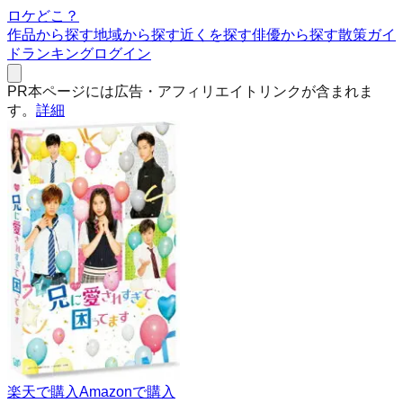
ロケどこ？
作品から探す
地域から探す
近くを探す
俳優から探す
散策ガイ
ド
ランキング
ログイン
PR
本ページには広告・アフィリエイトリンクが含まれま
す。
詳細
楽天で購入
Amazonで購入