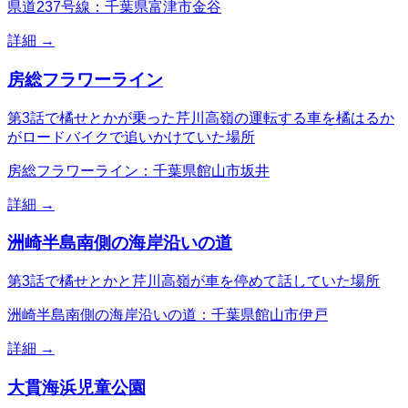
県道237号線：千葉県富津市金谷
詳細 →
房総フラワーライン
第3話で橘せとかが乗った芹川高嶺の運転する車を橘はるか
がロードバイクで追いかけていた場所
房総フラワーライン：千葉県館山市坂井
詳細 →
洲崎半島南側の海岸沿いの道
第3話で橘せとかと芹川高嶺が車を停めて話していた場所
洲崎半島南側の海岸沿いの道：千葉県館山市伊戸
詳細 →
大貫海浜児童公園