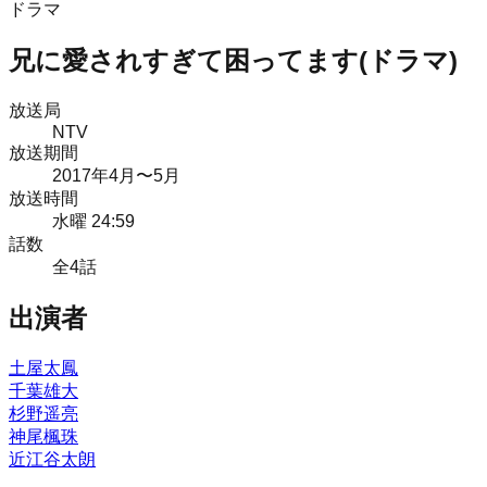
ドラマ
兄に愛されすぎて困ってます(ドラマ)
放送局
NTV
放送期間
2017
年
4月
〜5月
放送時間
水曜 24:59
話数
全
4
話
出演者
土屋太鳳
千葉雄大
杉野遥亮
神尾楓珠
近江谷太朗