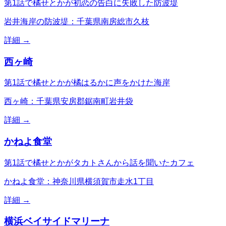
第1話で橘せとかが初恋の告白に失敗した防波堤
岩井海岸の防波堤：千葉県南房総市久枝
詳細 →
西ヶ崎
第1話で橘せとかが橘はるかに声をかけた海岸
西ヶ崎：千葉県安房郡鋸南町岩井袋
詳細 →
かねよ食堂
第1話で橘せとかがタカトさんから話を聞いたカフェ
かねよ食堂：神奈川県横須賀市走水1丁目
詳細 →
横浜ベイサイドマリーナ