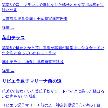
第3話で昔、ブランコで怪我をした橘せとかを芹川高嶺が助
けた公園
大貫海浜児童公園：千葉県富津市岩瀬
詳細 →
葉山テラス
第3話で橘せとかと芹川高嶺が高嶺が留学中に付き合ってい
た女性と会っていたレストラン
葉山テラス：神奈川県横須賀市秋谷
詳細 →
リビエラ逗子マリーナ前の道
第3話で彼女といた美丘千秋がロードバイクに乗った橘はる
かに声をかけた場所
リビエラ逗子マリーナ前の道：神奈川県逗子市小坪5丁目