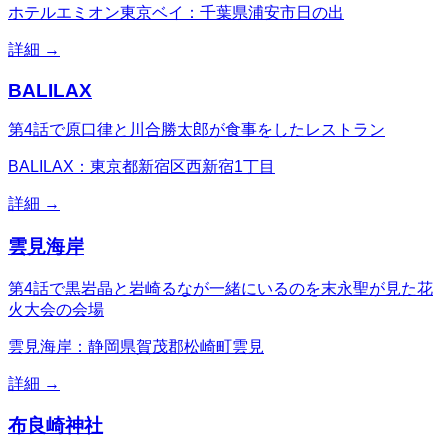
ホテルエミオン東京ベイ：千葉県浦安市日の出
詳細 →
BALILAX
第4話で原口律と川合勝太郎が食事をしたレストラン
BALILAX：東京都新宿区西新宿1丁目
詳細 →
雲見海岸
第4話で黒岩晶と岩崎るなが一緒にいるのを末永聖が見た花
火大会の会場
雲見海岸：静岡県賀茂郡松崎町雲見
詳細 →
布良崎神社