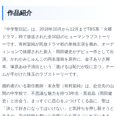
作品紹介
『中学聖日記』は、2018年10月から12月までTBS系「火曜
ドラマ」枠で放送された全10話のヒューマンラブストーリ
ーです。有村架純が民放ドラマ初の単独主演を務め、オーデ
ィションで抜擢された新人・岡田健史がデビュー作として出
演。かわかみじゅんこの同名漫画を原作に、金子ありさ脚
本、塚原あゆ子演出という「逃げるは恥だが役に立つ」チー
ムが手がけた珠玉のラブストーリーです。
婚約者のいる新任教師・末永聖（有村架純）は、赴任先の山
間の中学校で、不思議な魅力を持つ3年生・黒岩晶（岡田健
史）と出会う。まっすぐに恋心をぶつけてくる晶に、聖は
「決して好きになってはいけない」と気持ちを押し殺そうと
するが、晶の純粋な想いに次第に心を揺さぶられていきま