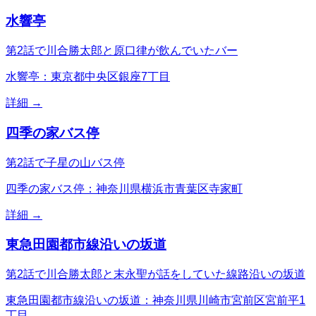
水響亭
第2話で川合勝太郎と原口律が飲んでいたバー
水響亭：東京都中央区銀座7丁目
詳細 →
四季の家バス停
第2話で子星の山バス停
四季の家バス停：神奈川県横浜市青葉区寺家町
詳細 →
東急田園都市線沿いの坂道
第2話で川合勝太郎と末永聖が話をしていた線路沿いの坂道
東急田園都市線沿いの坂道：神奈川県川崎市宮前区宮前平1
丁目