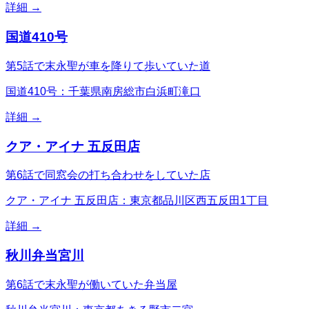
詳細 →
国道410号
第5話で末永聖が車を降りて歩いていた道
国道410号：千葉県南房総市白浜町滝口
詳細 →
クア・アイナ 五反田店
第6話で同窓会の打ち合わせをしていた店
クア・アイナ 五反田店：東京都品川区西五反田1丁目
詳細 →
秋川弁当宮川
第6話で末永聖が働いていた弁当屋