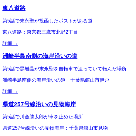
東八道路
第5話で末永聖が投函したポストがある道
東八道路：東京都三鷹市北野2丁目
詳細 →
洲崎半島南側の海岸沿いの道
第5話で黒岩晶が末永聖を自転車で追っていて転んだ場所
洲崎半島南側の海岸沿いの道：千葉県館山市伊戸
詳細 →
県道257号線沿いの見物海岸
第5話で川合勝太郎が車を止めた場所
県道257号線沿いの見物海岸：千葉県館山市見物