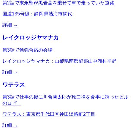
第2話で末永聖が黒岩晶を乗せて車で走っていた道路
国道135号線：静岡県熱海市網代
詳細 →
レイクロッジヤマナカ
第3話で勉強合宿の会場
レイクロッジヤマナカ：山梨県南都留郡山中湖村平野
詳細 →
ワテラス
第3話で仕事の後に川合勝太郎が原口律を食事に誘ったビル
のロビー
ワテラス：東京都千代田区神田淡路町2丁目
詳細 →