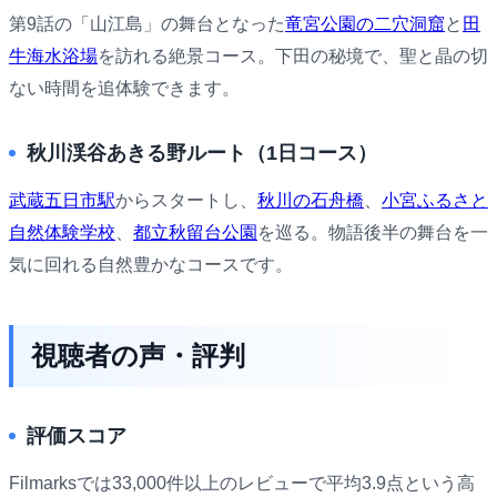
第9話の「山江島」の舞台となった
竜宮公園の二穴洞窟
と
田
牛海水浴場
を訪れる絶景コース。下田の秘境で、聖と晶の切
ない時間を追体験できます。
秋川渓谷あきる野ルート（1日コース）
武蔵五日市駅
からスタートし、
秋川の石舟橋
、
小宮ふるさと
自然体験学校
、
都立秋留台公園
を巡る。物語後半の舞台を一
気に回れる自然豊かなコースです。
視聴者の声・評判
評価スコア
Filmarksでは33,000件以上のレビューで平均3.9点という高