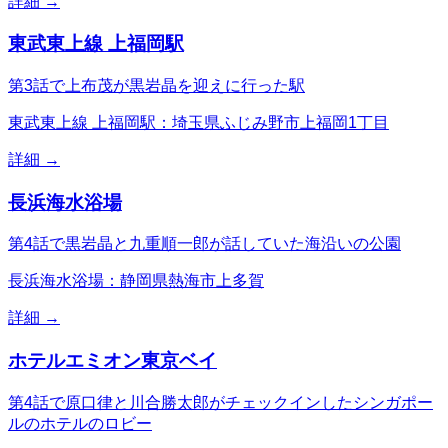
詳細 →
東武東上線 上福岡駅
第3話で上布茂が黒岩晶を迎えに行った駅
東武東上線 上福岡駅：埼玉県ふじみ野市上福岡1丁目
詳細 →
長浜海水浴場
第4話で黒岩晶と九重順一郎が話していた海沿いの公園
長浜海水浴場：静岡県熱海市上多賀
詳細 →
ホテルエミオン東京ベイ
第4話で原口律と川合勝太郎がチェックインしたシンガポー
ルのホテルのロビー