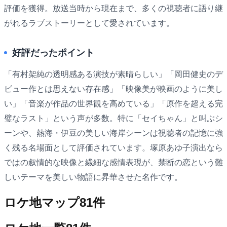
評価を獲得。放送当時から現在まで、多くの視聴者に語り継
がれるラブストーリーとして愛されています。
好評だったポイント
「有村架純の透明感ある演技が素晴らしい」「岡田健史のデ
ビュー作とは思えない存在感」「映像美が映画のように美し
い」「音楽が作品の世界観を高めている」「原作を超える完
璧なラスト」という声が多数。特に「セイちゃん」と叫ぶシ
ーンや、熱海・伊豆の美しい海岸シーンは視聴者の記憶に強
く残る名場面として評価されています。塚原あゆ子演出なら
ではの叙情的な映像と繊細な感情表現が、禁断の恋という難
しいテーマを美しい物語に昇華させた名作です。
ロケ地マップ
81
件