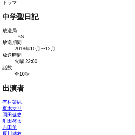
ドラマ
中学聖日記
放送局
TBS
放送期間
2018
年
10月
〜12月
放送時間
火曜 22:00
話数
全
10
話
出演者
有村架純
夏木マリ
岡田健史
町田啓太
吉田羊
夏川結衣