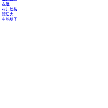
友近
村川絵梨
渡辺大
中嶋朋子