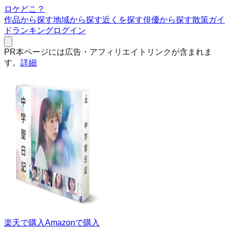
ロケどこ？
作品から探す
地域から探す
近くを探す
俳優から探す
散策ガイ
ド
ランキング
ログイン
PR
本ページには広告・アフィリエイトリンクが含まれま
す。
詳細
楽天で購入
Amazonで購入