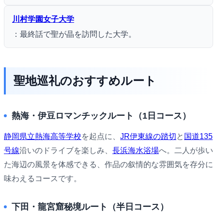
川村学園女子大学
：最終話で聖が晶を訪問した大学。
聖地巡礼のおすすめルート
熱海・伊豆ロマンチックルート（1日コース）
静岡県立熱海高等学校
を起点に、
JR伊東線の踏切
と
国道135
号線
沿いのドライブを楽しみ、
長浜海水浴場
へ。二人が歩い
た海辺の風景を体感できる、作品の叙情的な雰囲気を存分に
味わえるコースです。
下田・龍宮窟秘境ルート（半日コース）