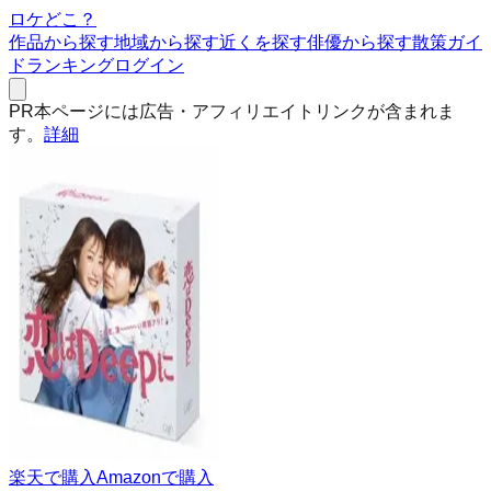
ロケどこ？
作品から探す
地域から探す
近くを探す
俳優から探す
散策ガイ
ド
ランキング
ログイン
PR
本ページには広告・アフィリエイトリンクが含まれま
す。
詳細
楽天で購入
Amazonで購入