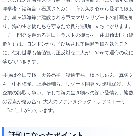
洋学者・渚海音（石原さとみ）。海と魚を心から愛する彼女
は、星ヶ浜海岸に建設される巨大マリンリゾートの計画を知
り、海の生き物たちを守るため反対運動に立ち上がります。
一方、開発を進める蓮田トラストの御曹司・蓮田倫太郎（綾
野剛）は、ロンドンから呼び戻されて陣頭指揮を執ること
に。住む世界も価値観も正反対な二人が、やがて運命の恋に
落ちていきます。
共演は今田美桜、大谷亮平、渡邊圭祐、橋本じゅん、真矢ミ
キ、中村梅雀、上地雄輔ら。リゾート開発 vs 環境保護、大
企業の跡取り争い、そして海の生き物への深い愛情と、複数
の要素が絡み合う"大人のファンタジック・ラブストーリ
ー"に仕上がっています。
話題になったポイント