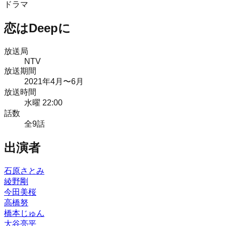
ドラマ
恋はDeepに
放送局
NTV
放送期間
2021
年
4月
〜6月
放送時間
水曜 22:00
話数
全
9
話
出演者
石原さとみ
綾野剛
今田美桜
高橋努
橋本じゅん
大谷亮平