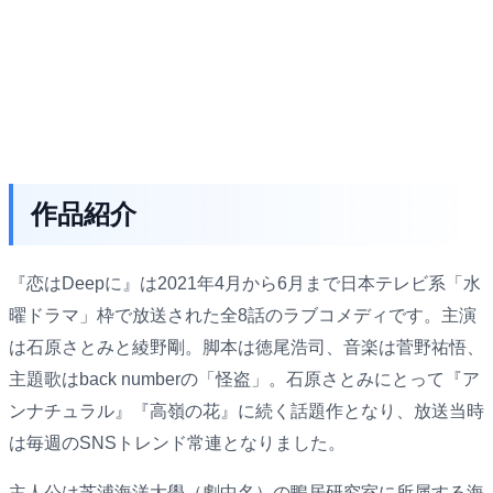
作品紹介
『恋はDeepに』は2021年4月から6月まで日本テレビ系「水
曜ドラマ」枠で放送された全8話のラブコメディです。主演
は石原さとみと綾野剛。脚本は徳尾浩司、音楽は菅野祐悟、
主題歌はback numberの「怪盗」。石原さとみにとって『ア
ンナチュラル』『高嶺の花』に続く話題作となり、放送当時
は毎週のSNSトレンド常連となりました。
主人公は芝浦海洋大學（劇中名）の鴨居研究室に所属する海