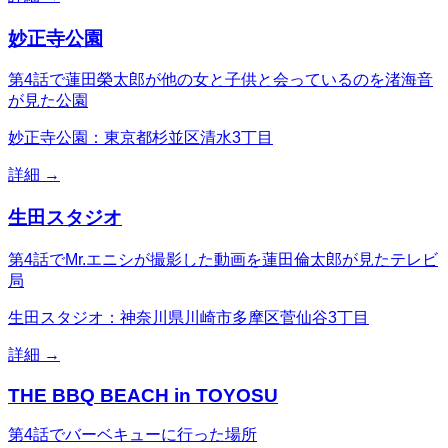
妙正寺公園
第4話で蓮田榮太郎が他の女と子供と会っているのを渚海音
が見た公園
妙正寺公園：東京都杉並区清水3丁目
詳細 →
生田スタジオ
第4話でMr.エニシが撮影した動画を蓮田倫太郎が見たテレビ
局
生田スタジオ：神奈川県川崎市多摩区菅仙谷3丁目
詳細 →
THE BBQ BEACH in TOYOSU
第4話でバーベキューに行った場所