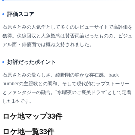
評価スコア
石原さとみの人気作として多くのレビューサイトで高評価を
獲得。伏線回収と人魚疑惑は賛否両論だったものの、ビジュ
アル面・俳優面では概ね支持されました。
好評だったポイント
石原さとみの愛らしさ、綾野剛の静かな存在感、back
numberの主題歌との調和、そして現代的なラブストーリー
とファンタジーの融合。"水曜夜のご褒美ドラマ"として定着
した1本です。
ロケ地マップ
33
件
ロケ地一覧
33
件