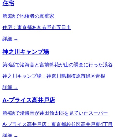
住宅
第3話で地権者の真壁家
住宅：東京都あきる野市五日市
詳細 →
神之川キャンプ場
第3話で渚海音と宮前藍花が山の調査に行った渓谷
神之川キャンプ場：神奈川県相模原市緑区青根
詳細 →
A-プライス高井戸店
第4話で渚海音が蓮田倫太郎を見ていたスーパー
A-プライス高井戸店：東京都杉並区高井戸東4丁目
詳細 →