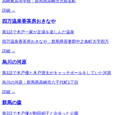
高崎東高等学校：群馬県高崎市元島名町
詳細 →
四万温泉香茶房おきなや
第1話で木戸一家が足湯を楽しんだ温泉
四万温泉香茶房おきなや：群馬県吾妻郡中之条町大字四万
詳細 →
烏川の河原
第1話で木戸優と木戸啓太がキャッチボールをしていた河原
烏川の河原：群馬県高崎市八千代町1丁目
詳細 →
群馬の森
第2話で木戸優が駒田絹子と出会った公園