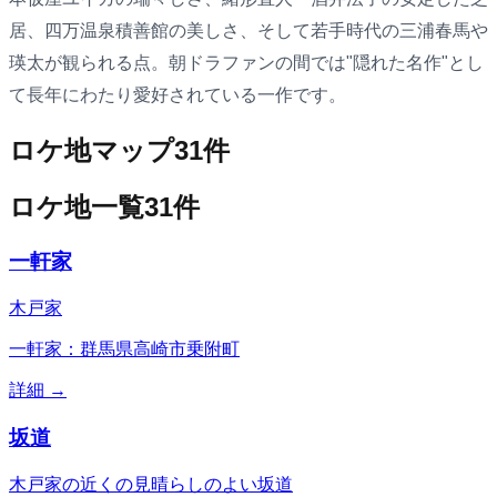
居、四万温泉積善館の美しさ、そして若手時代の三浦春馬や
瑛太が観られる点。朝ドラファンの間では"隠れた名作"とし
て長年にわたり愛好されている一作です。
ロケ地マップ
31
件
ロケ地一覧
31
件
一軒家
木戸家
一軒家：群馬県高崎市乗附町
詳細 →
坂道
木戸家の近くの見晴らしのよい坂道