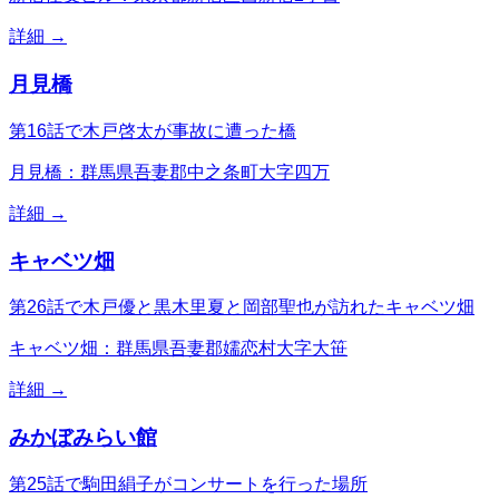
詳細 →
月見橋
第16話で木戸啓太が事故に遭った橋
月見橋：群馬県吾妻郡中之条町大字四万
詳細 →
キャベツ畑
第26話で木戸優と黒木里夏と岡部聖也が訪れたキャベツ畑
キャベツ畑：群馬県吾妻郡嬬恋村大字大笹
詳細 →
みかぼみらい館
第25話で駒田絹子がコンサートを行った場所