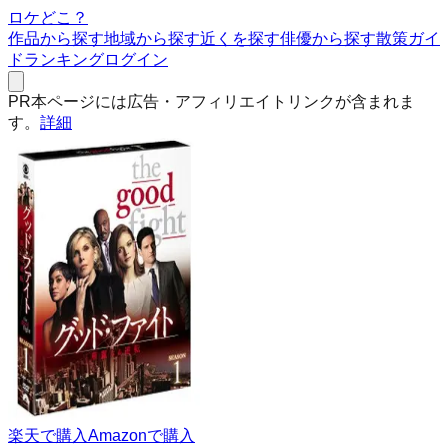
ロケどこ？
作品から探す
地域から探す
近くを探す
俳優から探す
散策ガイ
ド
ランキング
ログイン
PR
本ページには広告・アフィリエイトリンクが含まれま
す。
詳細
楽天で購入
Amazonで購入