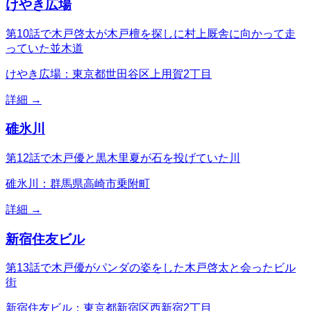
けやき広場
第10話で木戸啓太が木戸檀を探しに村上厩舎に向かって走
っていた並木道
けやき広場：東京都世田谷区上用賀2丁目
詳細 →
碓氷川
第12話で木戸優と黒木里夏が石を投げていた川
碓氷川：群馬県高崎市乗附町
詳細 →
新宿住友ビル
第13話で木戸優がパンダの姿をした木戸啓太と会ったビル
街
新宿住友ビル：東京都新宿区西新宿2丁目