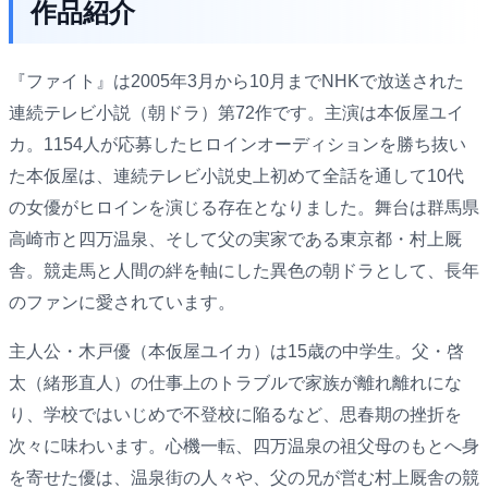
作品紹介
『ファイト』は2005年3月から10月までNHKで放送された
連続テレビ小説（朝ドラ）第72作です。主演は本仮屋ユイ
カ。1154人が応募したヒロインオーディションを勝ち抜い
た本仮屋は、連続テレビ小説史上初めて全話を通して10代
の女優がヒロインを演じる存在となりました。舞台は群馬県
高崎市と四万温泉、そして父の実家である東京都・村上厩
舎。競走馬と人間の絆を軸にした異色の朝ドラとして、長年
のファンに愛されています。
主人公・木戸優（本仮屋ユイカ）は15歳の中学生。父・啓
太（緒形直人）の仕事上のトラブルで家族が離れ離れにな
り、学校ではいじめで不登校に陥るなど、思春期の挫折を
次々に味わいます。心機一転、四万温泉の祖父母のもとへ身
を寄せた優は、温泉街の人々や、父の兄が営む村上厩舎の競