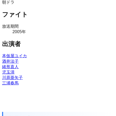
朝ドラ
ファイト
放送期間
2005
年
出演者
本仮屋ユイカ
酒井法子
緒形直人
児玉清
川原亜矢子
三浦春馬