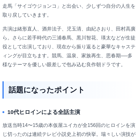
走馬「サイゴウジョンコ」と出会い、少しずつ自分の人生を
取り戻していきます。
共演は緒形直人、酒井法子、児玉清、由紀さおり、田村高廣
ら。さらに若手時代の三浦春馬、黒川智花、瑛太などが生徒
役として出演しており、現在から振り返ると豪華なキャステ
ィングが目立ちます。競馬、温泉、家族再生、思春期──多
様なテーマを優しい眼差しで包み込む良作朝ドラです。
話題になったポイント
10代ヒロインによる全話主演
放送当時14〜15歳の本仮屋ユイカが全156回のヒロインを演
じ切ったのは連続テレビ小説史上初の快挙。瑞々しい演技が