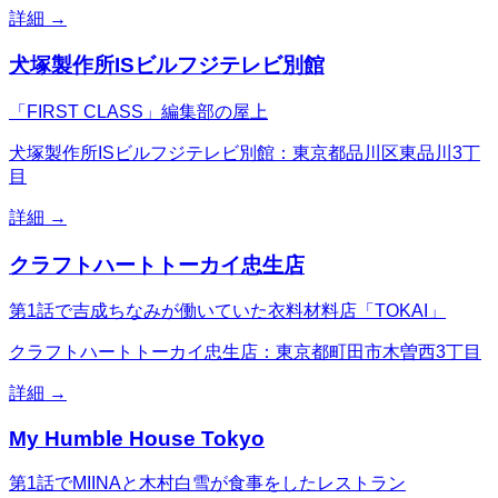
詳細 →
犬塚製作所ISビルフジテレビ別館
「FIRST CLASS」編集部の屋上
犬塚製作所ISビルフジテレビ別館：東京都品川区東品川3丁
目
詳細 →
クラフトハートトーカイ忠生店
第1話で吉成ちなみが働いていた衣料材料店「TOKAI」
クラフトハートトーカイ忠生店：東京都町田市木曽西3丁目
詳細 →
My Humble House Tokyo
第1話でMIINAと木村白雪が食事をしたレストラン