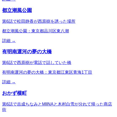
都立潮風公園
第6話で松田静香が西原樹を誘った場所
都立潮風公園：東京都品川区東八潮
詳細 →
有明南運河の夢の大橋
第6話で西原樹が電話で話していた橋
有明南運河の夢の大橋：東京都江東区青海1丁目
詳細 →
おかず横町
第6話で吉成ちなみとMIINAと木村白雪が分れて帰った商店
街