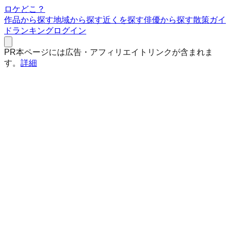
ロケどこ？
作品から探す
地域から探す
近くを探す
俳優から探す
散策ガイ
ド
ランキング
ログイン
PR
本ページには広告・アフィリエイトリンクが含まれま
す。
詳細