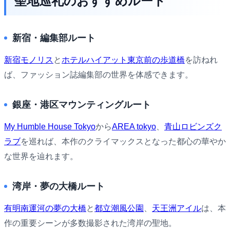
聖地巡礼のおすすめルート
新宿・編集部ルート
新宿モノリス
と
ホテルハイアット東京前の歩道橋
を訪ねれ
ば、ファッション誌編集部の世界を体感できます。
銀座・港区マウンティングルート
My Humble House Tokyo
から
AREA tokyo
、
青山ロビンズク
ラブ
を巡れば、本作のクライマックスとなった都心の華やか
な世界を辿れます。
湾岸・夢の大橋ルート
有明南運河の夢の大橋
と
都立潮風公園
、
天王洲アイル
は、本
作の重要シーンが多数撮影された湾岸の聖地。