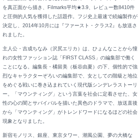
を真正面から描き、Filmarks平均★3.9、レビュー数8410件
と圧倒的人気を獲得した話題作。フジ史上最速で続編製作が
決定し、2014年10月には『ファースト・クラス2』も放送さ
れました。
主人公・吉成ちなみ（沢尻エリカ）は、ひょんなことから憧
れの女性ファッション誌「FIRST CLASS」の編集部で働く
ことになる。編集長・橘留美（板谷由夏）の下、個性的で強
烈なキャラクターぞろいの編集部で、女としての階級と地位
をめぐる戦いに巻き込まれていく現代版シンデレラストーリ
ー。「マウンティング」という言葉を社会に定着させた、女
性の心の闇とサバイバルを描いた異色のドラマで、放送直後
から「マウンティング」がトレンドワードになるほどの社会
現象となりました。
新宿モノリス、銀座、東京タワー、潮風公園、夢の大橋な