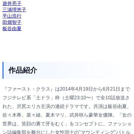
遊井亮子
三浦理恵子
平山浩行
田畑智子
板谷由夏
作品紹介
『ファースト・クラス』は2014年4月19日から6月21日まで
フジテレビ系「土ドラ」枠（土曜23:10〜）で全10話放送さ
れた、沢尻エリカ主演の連続ドラマです。共演は板谷由夏、
佐々木希、菜々緒、夏木マリ、武井咲ら豪華女優陣。「女の
世界は、笑顔の裏で牙をむく」をコンセプトに、ファッショ
ン誌編集部を舞台にした女性同士の"マウンティング"バトル