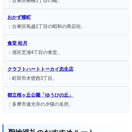
：台東区柳橋1丁目の橋。
おかず横町
：台東区鳥越1丁目の昭和の商店街。
食堂 松月
：港区芝浦4丁目の食堂。
クラフトハートトーカイ忠生店
：町田市木曽西3丁目。
都立桜ヶ丘公園「ゆうひの丘」
：多摩市連光寺の夕陽の名所。