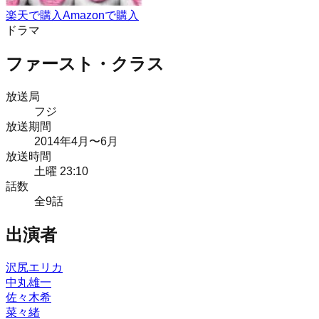
楽天で購入
Amazonで購入
ドラマ
ファースト・クラス
放送局
フジ
放送期間
2014
年
4月
〜6月
放送時間
土曜 23:10
話数
全
9
話
出演者
沢尻エリカ
中丸雄一
佐々木希
菜々緒