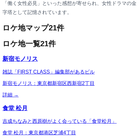
「働く女性必見」といった感想が寄せられ、女性ドラマの金
字塔として記憶されています。
ロケ地マップ
21
件
ロケ地一覧
21
件
新宿モノリス
雑誌「FIRST CLASS」編集部があるビル
新宿モノリス：東京都新宿区西新宿2丁目
詳細 →
食堂 松月
吉成ちなみと西原樹がよく会っている「食堂松月」
食堂 松月：東京都港区芝浦4丁目