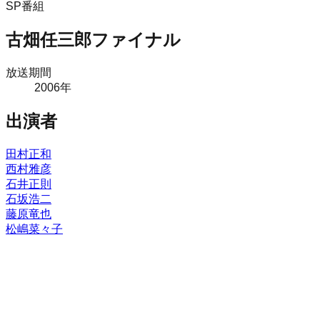
SP番組
古畑任三郎ファイナル
放送期間
2006
年
出演者
田村正和
西村雅彦
石井正則
石坂浩二
藤原竜也
松嶋菜々子