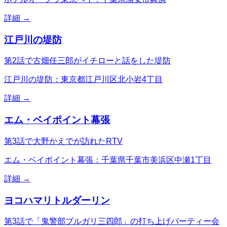
詳細 →
江戸川の堤防
第2話で古畑任三郎がイチローと話をした堤防
江戸川の堤防：東京都江戸川区北小岩4丁目
詳細 →
エム・ベイポイント幕張
第3話で大野かえでが訪れたRTV
エム・ベイポイント幕張：千葉県千葉市美浜区中瀬1丁目
詳細 →
ヨコハマリトルダーリン
第3話で「鬼警部ブルガリ三四郎」の打ち上げパーティー会