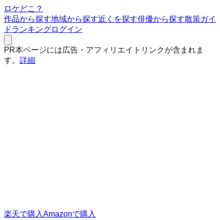
ロケどこ？
作品から探す
地域から探す
近くを探す
俳優から探す
散策ガイ
ド
ランキング
ログイン
PR
本ページには広告・アフィリエイトリンクが含まれま
す。
詳細
楽天で購入
Amazonで購入