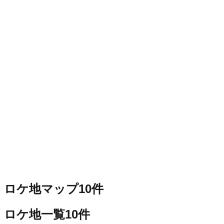
ロケ地マップ
10
件
ロケ地一覧
10
件