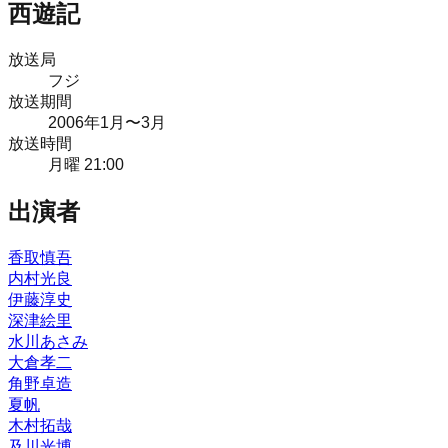
西遊記
放送局
フジ
放送期間
2006
年
1月
〜3月
放送時間
月曜 21:00
出演者
香取慎吾
内村光良
伊藤淳史
深津絵里
水川あさみ
大倉孝二
角野卓造
夏帆
木村拓哉
及川光博