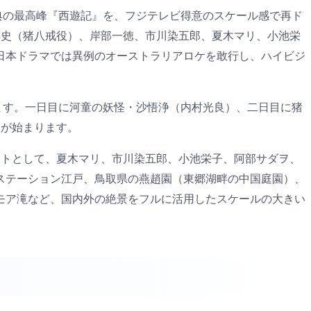
古典の最高峰『西遊記』を、フジテレビ得意のスケール感で再ド
淳史（猪八戒役）、岸部一徳、市川染五郎、夏木マリ、小池栄
日本ドラマでは異例のオーストラリアロケを敢行し、ハイビジ
ます。一日目に河童の妖怪・沙悟浄（内村光良）、二日目に猪
旅が始まります。
ストとして、夏木マリ、市川染五郎、小池栄子、阿部サダヲ、
ステーション江戸、鳥取県の燕趙園（東郷湖畔の中国庭園）、
モア滝など、国内外の絶景をフルに活用したスケールの大きい