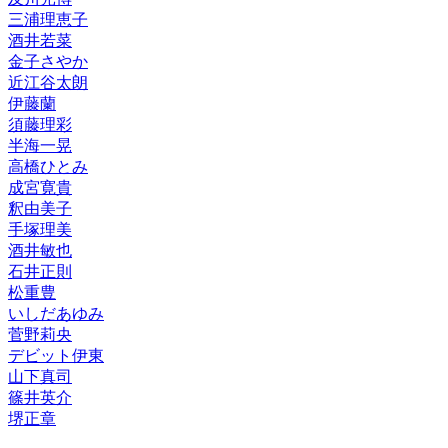
三浦理恵子
酒井若菜
金子さやか
近江谷太朗
伊藤蘭
須藤理彩
半海一晃
高橋ひとみ
成宮寛貴
釈由美子
手塚理美
酒井敏也
石井正則
松重豊
いしだあゆみ
菅野莉央
デビット伊東
山下真司
篠井英介
堺正章