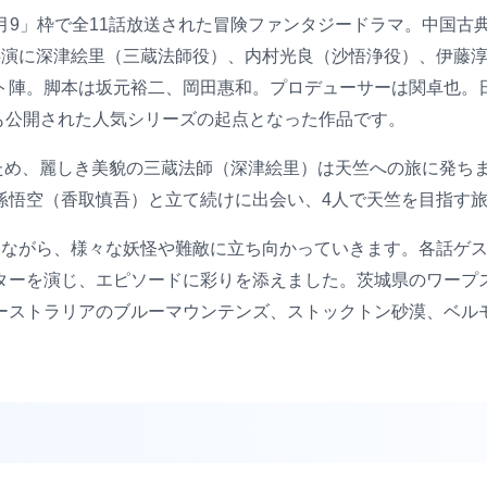
系「月9」枠で全11話放送された冒険ファンタジードラマ。中国
共演に深津絵里（三蔵法師役）、内村光良（沙悟浄役）、伊藤
ト陣。脚本は坂元裕二、岡田惠和。プロデューサーは関卓也。
）も公開された人気シリーズの起点となった作品です。
るため、麗しき美貌の三蔵法師（深津絵里）は天竺への旅に発ち
孫悟空（香取慎吾）と立て続けに出会い、4人で天竺を目指す
けながら、様々な妖怪や難敵に立ち向かっていきます。各話ゲ
ターを演じ、エピソードに彩りを添えました。茨城県のワープ
ーストラリアのブルーマウンテンズ、ストックトン砂漠、ベル