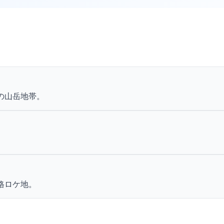
の山岳地帯。
格ロケ地。