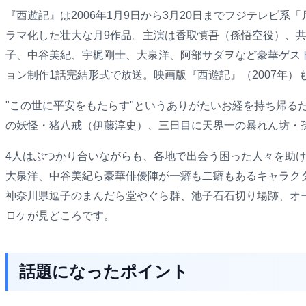
『西遊記』は2006年1月9日から3月20日までフジテレビ
ラマ化した壮大な月9作品。主演は香取慎吾（孫悟空役）、
子、中谷美紀、宇梶剛士、大泉洋、阿部サダヲなど豪華ゲス
ョン制作1話完結形式で放送。映画版『西遊記』（2007年
"この世に平安をもたらす"というありがたいお経を持ち帰
の妖怪・猪八戒（伊藤淳史）、三日目に天界一の暴れん坊・
4人はぶつかり合いながらも、各地で出会う困った人々を助
大泉洋、中谷美紀ら豪華俳優陣が一癖も二癖もあるキャラク
神奈川県逗子のまんだら堂やぐら群、池子石石切り場跡、オ
ロケが見どころです。
話題になったポイント