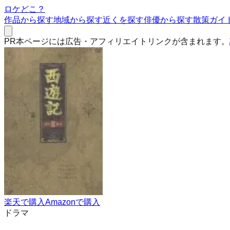
ロケどこ？
作品から探す
地域から探す
近くを探す
俳優から探す
散策ガイ
PR
本ページには広告・アフィリエイトリンクが含まれます。
楽天で購入
Amazonで購入
ドラマ