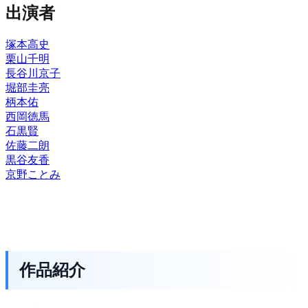
出演者
塚本高史
栗山千明
長谷川京子
堀部圭亮
柄本佑
西岡徳馬
石黒賢
佐藤二朗
黒谷友香
京野ことみ
作品紹介