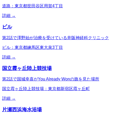
道路：東京都世田谷区用賀4丁目
詳細 →
ビル
第2話で澤野始が治療を受けている井阪神経科クリニック
ビル：東京都練馬区東大泉3丁目
詳細 →
国立霞ヶ丘陸上競技場
第2話で国城幸喜がYou Already Wonの旗を見た場所
国立霞ヶ丘陸上競技場：東京都新宿区霞ヶ丘町
詳細 →
片瀬西浜海水浴場