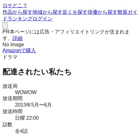
ロケどこ？
作品から探す
地域から探す
近くを探す
俳優から探す
散策ガイ
ド
ランキング
ログイン
PR
本ページには広告・アフィリエイトリンクが含まれま
す。
詳細
No Image
Amazonで購入
ドラマ
配達されたい私たち
放送局
WOWOW
放送期間
2013
年
5月
〜6月
放送時間
日曜 22:00
話数
全
4
話