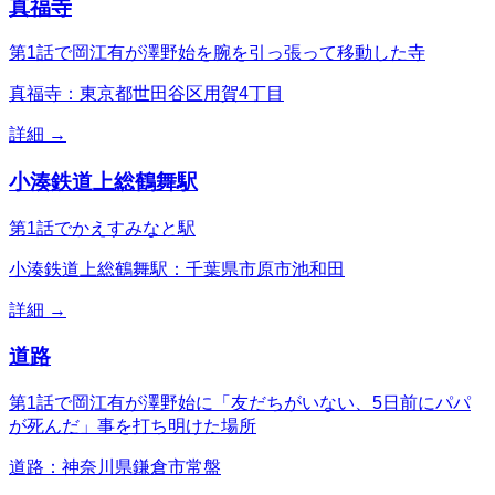
真福寺
第1話で岡江有が澤野始を腕を引っ張って移動した寺
真福寺：東京都世田谷区用賀4丁目
詳細 →
小湊鉄道上総鶴舞駅
第1話でかえすみなと駅
小湊鉄道上総鶴舞駅：千葉県市原市池和田
詳細 →
道路
第1話で岡江有が澤野始に「友だちがいない、5日前にパパ
が死んだ」事を打ち明けた場所
道路：神奈川県鎌倉市常盤