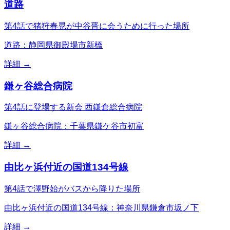
道路
第4話で猪狩春晃が中谷晋に会うために行った場所
道路：静岡県御殿場市新橋
詳細 →
鎌ヶ谷総合病院
第4話に登場する新会 西鎌倉総合病院
鎌ヶ谷総合病院：千葉県鎌ケ谷市初富
詳細 →
由比ヶ浜付近の国道134号線
第4話で澤野始がバスから降りた場所
由比ヶ浜付近の国道134号線：神奈川県鎌倉市坂ノ下
詳細 →