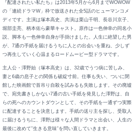
『配達されたい私たち』は2013年5月から6月までWOWOW
の「連続ドラマW」枠で放送された全5話のヒューマンコメ
ディです。主演は塚本高史、共演は栗山千明、長谷川京子、
堀部圭亮、柄本佑ら豪華キャスト。原作は一色伸幸の同名小
説、脚本も一色伸幸自身が手掛けました。人生に絶望した男
が、7通の手紙を届けるうちに人との出会いを重ね、少しず
つ再生していく心温まるロードムービー型ドラマです。
主人公・澤野始（塚本高史）は、32歳でうつ病に苦しみ、
妻と6歳の息子との関係も破綻寸前。仕事も失い、ついに閉
館した映画館で首吊り自殺を試みるも失敗します。その廃墟
で、宛先書きしかない7通の古い手紙を発見した澤野は、自
らの死へのカウントダウンとして、その手紙を一通ずつ実際
に配達することを決意します。手紙の送り主を探し、受取人
に届けるうちに、澤野は様々な人間ドラマと出会い、人生の
最後に改めて"生きる意味"を問い直していきます。