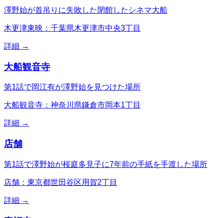
澤野始が首吊りに失敗した閉館したシネマ大船
木更津東映：千葉県木更津市中央3丁目
詳細 →
大船観音寺
第1話で岡江有が澤野始を見つけた場所
大船観音寺：神奈川県鎌倉市岡本1丁目
詳細 →
店舗
第1話で澤野始が桜庭多見子に7年前の手紙を手渡した場所
店舗：東京都世田谷区用賀2丁目
詳細 →