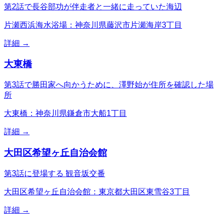
第2話で長谷部功が伴走者と一緒に走っていた海辺
片瀬西浜海水浴場：神奈川県藤沢市片瀬海岸3丁目
詳細 →
大東橋
第3話で勝田家へ向かうために、澤野始が住所を確認した場
所
大東橋：神奈川県鎌倉市大船1丁目
詳細 →
大田区希望ヶ丘自治会館
第3話に登場する 観音坂交番
大田区希望ヶ丘自治会館：東京都大田区東雪谷3丁目
詳細 →