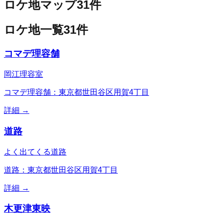
ロケ地マップ
31
件
ロケ地一覧
31
件
コマデ理容舗
岡江理容室
コマデ理容舗：東京都世田谷区用賀4丁目
詳細 →
道路
よく出てくる道路
道路：東京都世田谷区用賀4丁目
詳細 →
木更津東映