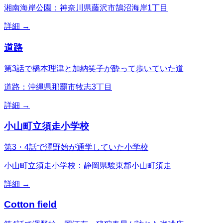
湘南海岸公園：神奈川県藤沢市鵠沼海岸1丁目
詳細 →
道路
第3話で橋本理津と加納笑子が酔って歩いていた道
道路：沖縄県那覇市牧志3丁目
詳細 →
小山町立須走小学校
第3・4話で澤野始が通学していた小学校
小山町立須走小学校：静岡県駿東郡小山町須走
詳細 →
Cotton field