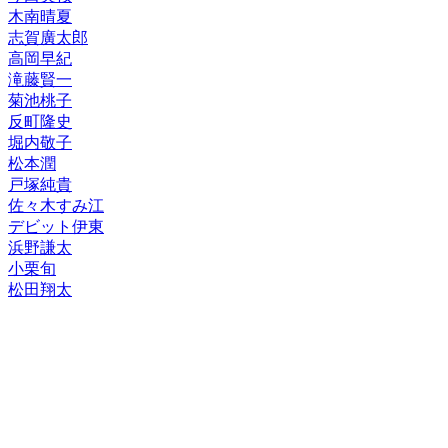
木南晴夏
志賀廣太郎
高岡早紀
滝藤賢一
菊池桃子
反町隆史
堀内敬子
松本潤
戸塚純貴
佐々木すみ江
デビット伊東
浜野謙太
小栗旬
松田翔太