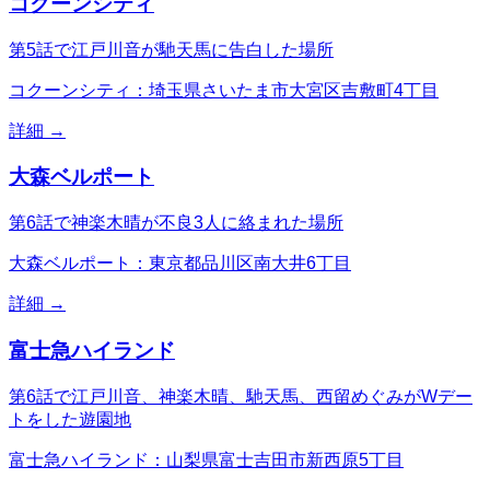
コクーンシティ
第5話で江戸川音が馳天馬に告白した場所
コクーンシティ：埼玉県さいたま市大宮区吉敷町4丁目
詳細 →
大森ベルポート
第6話で神楽木晴が不良3人に絡まれた場所
大森ベルポート：東京都品川区南大井6丁目
詳細 →
富士急ハイランド
第6話で江戸川音、神楽木晴、馳天馬、西留めぐみがWデー
トをした遊園地
富士急ハイランド：山梨県富士吉田市新西原5丁目