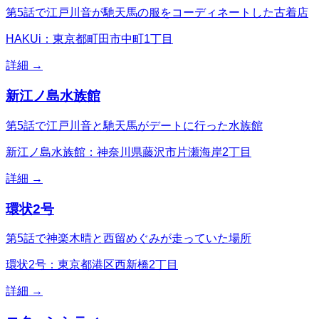
第5話で江戸川音が馳天馬の服をコーディネートした古着店
HAKUi：東京都町田市中町1丁目
詳細 →
新江ノ島水族館
第5話で江戸川音と馳天馬がデートに行った水族館
新江ノ島水族館：神奈川県藤沢市片瀬海岸2丁目
詳細 →
環状2号
第5話で神楽木晴と西留めぐみが走っていた場所
環状2号：東京都港区西新橋2丁目
詳細 →