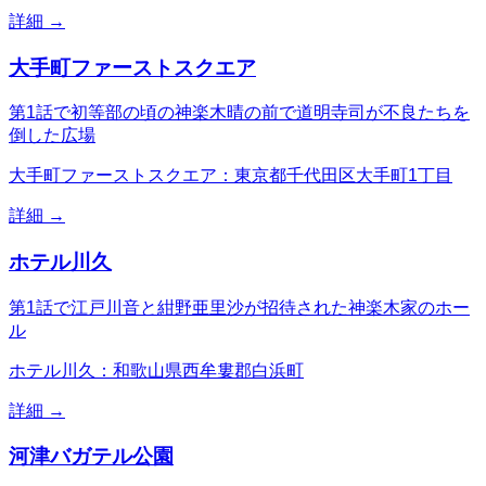
詳細 →
大手町ファーストスクエア
第1話で初等部の頃の神楽木晴の前で道明寺司が不良たちを
倒した広場
大手町ファーストスクエア：東京都千代田区大手町1丁目
詳細 →
ホテル川久
第1話で江戸川音と紺野亜里沙が招待された神楽木家のホー
ル
ホテル川久：和歌山県西牟婁郡白浜町
詳細 →
河津バガテル公園