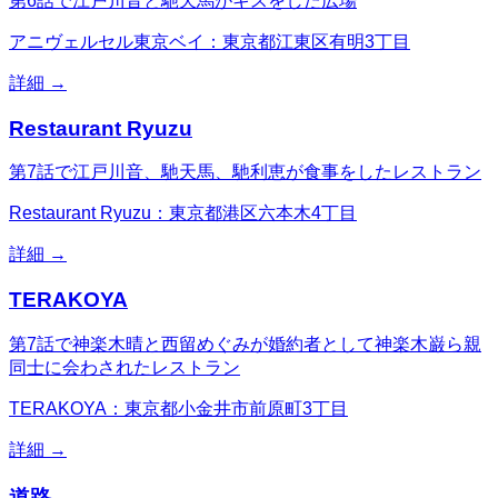
第6話で江戸川音と馳天馬がキスをした広場
アニヴェルセル東京ベイ：東京都江東区有明3丁目
詳細 →
Restaurant Ryuzu
第7話で江戸川音、馳天馬、馳利恵が食事をしたレストラン
Restaurant Ryuzu：東京都港区六本木4丁目
詳細 →
TERAKOYA
第7話で神楽木晴と西留めぐみが婚約者として神楽木巌ら親
同士に会わされたレストラン
TERAKOYA：東京都小金井市前原町3丁目
詳細 →
道路