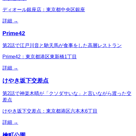
ディオール銀座店：東京都中央区銀座
詳細 →
Prime42
第2話で江戸川音と馳天馬が食事をした高層レストラン
Prime42：東京都港区東新橋1丁目
詳細 →
けやき坂下交差点
第2話で神楽木晴が「クソダサいな」と言いながら渡った交
差点
けやき坂下交差点：東京都港区六本木6丁目
詳細 →
檜町公園