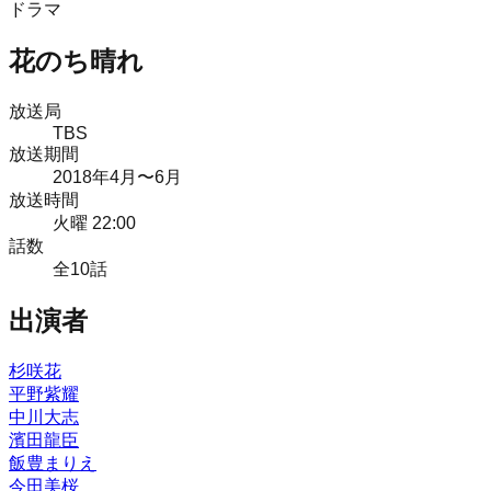
ドラマ
花のち晴れ
放送局
TBS
放送期間
2018
年
4月
〜6月
放送時間
火曜 22:00
話数
全
10
話
出演者
杉咲花
平野紫耀
中川大志
濱田龍臣
飯豊まりえ
今田美桜