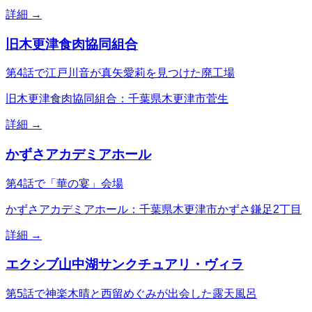
詳細 →
旧木更津食肉協同組合
第4話で江戸川音が真矢愛莉を見つけた廃工場
旧木更津食肉協同組合：千葉県木更津市菅生
詳細 →
かずさアカデミアホール
第4話で「華の宴」会場
かずさアカデミアホール：千葉県木更津市かずさ鎌足2丁目
詳細 →
エクシブ山中湖サンクチュアリ・ヴィラ
第5話で神楽木晴と西留めぐみが出会した露天風呂