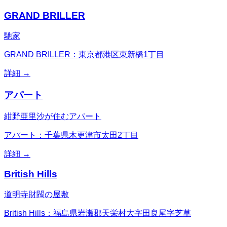
GRAND BRILLER
馳家
GRAND BRILLER：東京都港区東新橋1丁目
詳細 →
アパート
紺野亜里沙が住むアパート
アパート：千葉県木更津市太田2丁目
詳細 →
British Hills
道明寺財閥の屋敷
British Hills：福島県岩瀬郡天栄村大字田良尾字芝草