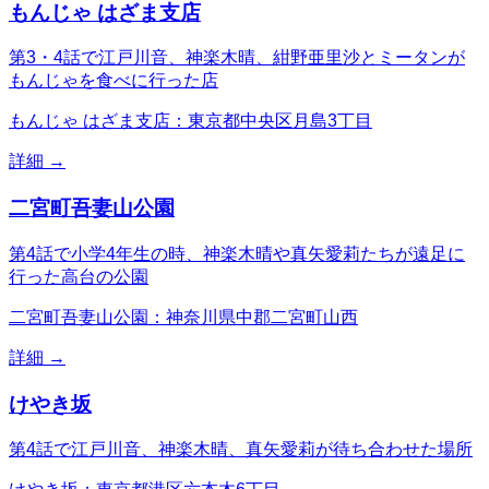
もんじゃ はざま支店
第3・4話で江戸川音、神楽木晴、紺野亜里沙とミータンが
もんじゃを食べに行った店
もんじゃ はざま支店：東京都中央区月島3丁目
詳細 →
二宮町吾妻山公園
第4話で小学4年生の時、神楽木晴や真矢愛莉たちが遠足に
行った高台の公園
二宮町吾妻山公園：神奈川県中郡二宮町山西
詳細 →
けやき坂
第4話で江戸川音、神楽木晴、真矢愛莉が待ち合わせた場所