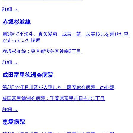
詳細 →
赤坂杉並線
第3話で平海斗、真矢愛莉、成宮一茶、栄美杉丸を乗せた車
が走っていた場所
赤坂杉並線：東京都渋谷区神南2丁目
詳細 →
成田富里徳洲会病院
第3話で江戸川音が入院した「慶安総合病院」の外観
成田富里徳洲会病院：千葉県富里市日吉台1丁目
詳細 →
恵愛病院