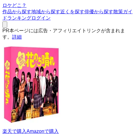
ロケどこ？
作品から探す
地域から探す
近くを探す
俳優から探す
散策ガイ
ド
ランキング
ログイン
PR
本ページには広告・アフィリエイトリンクが含まれま
す。
詳細
楽天で購入
Amazonで購入