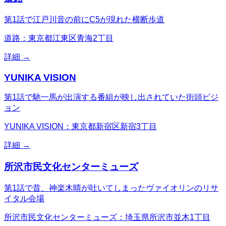
第1話で江戸川音の前にC5が現れた横断歩道
道路：東京都江東区青海2丁目
詳細 →
YUNIKA VISION
第1話で馳一馬が出演する番組が映し出されていた街頭ビジ
ョン
YUNIKA VISION：東京都新宿区新宿3丁目
詳細 →
所沢市民文化センターミューズ
第1話で昔、神楽木晴が吐いてしまったヴァイオリンのリサ
イタル会場
所沢市民文化センターミューズ：埼玉県所沢市並木1丁目