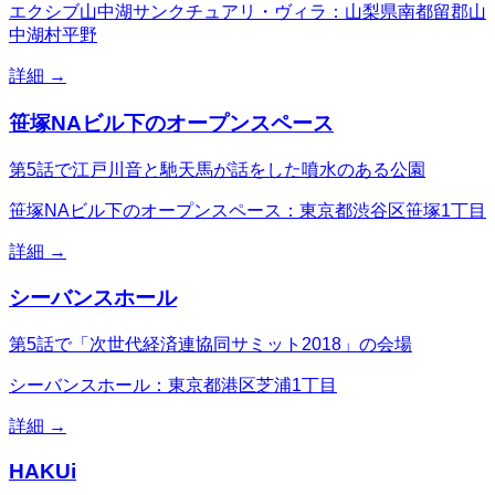
エクシブ山中湖サンクチュアリ・ヴィラ：山梨県南都留郡山
中湖村平野
詳細 →
笹塚NAビル下のオープンスペース
第5話で江戸川音と馳天馬が話をした噴水のある公園
笹塚NAビル下のオープンスペース：東京都渋谷区笹塚1丁目
詳細 →
シーバンスホール
第5話で「次世代経済連協同サミット2018」の会場
シーバンスホール：東京都港区芝浦1丁目
詳細 →
HAKUi