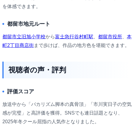
を体感できます。
都留市地元ルート
都留市立旧旭小学校
から
富士急行谷村町駅
、
都留市役所
、
本
町2丁目商店街
まで歩けば、作品の地方色を堪能できます。
視聴者の声・評判
評価スコア
放送中から「バカリズム脚本の真骨頂」「市川実日子の空気
感が完璧」と高評価を獲得。SNSでも連日話題となり、
2025年冬クール屈指の人気作となりました。