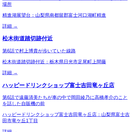
場所
精進湖展望台：山梨県南都留郡富士河口湖町精進
詳細 →
松木街道踏切跡付近
第6話で村上博貴が歩いていた線路
松木街道踏切跡付近：栃木県日光市足尾町上間藤
詳細 →
ハッピードリンクショップ富士吉田竜ヶ丘店
第6話で遠藤清美たちが車の中で岡田綾乃に高橋孝介のこと
を話した自販機の前
ハッピードリンクショップ富士吉田竜ヶ丘店：山梨県富士吉
田市竜ケ丘1丁目
詳細 →