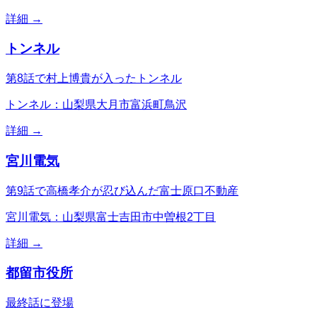
詳細 →
トンネル
第8話で村上博貴が入ったトンネル
トンネル：山梨県大月市富浜町鳥沢
詳細 →
宮川電気
第9話で高橋孝介が忍び込んだ富士原口不動産
宮川電気：山梨県富士吉田市中曽根2丁目
詳細 →
都留市役所
最終話に登場