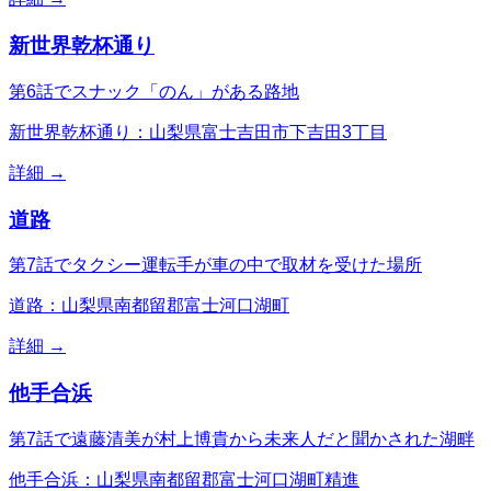
新世界乾杯通り
第6話でスナック「のん」がある路地
新世界乾杯通り：山梨県富士吉田市下吉田3丁目
詳細 →
道路
第7話でタクシー運転手が車の中で取材を受けた場所
道路：山梨県南都留郡富士河口湖町
詳細 →
他手合浜
第7話で遠藤清美が村上博貴から未来人だと聞かされた湖畔
他手合浜：山梨県南都留郡富士河口湖町精進