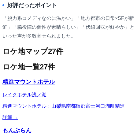
好評だったポイント
「脱力系コメディなのに温かい」「地方都市の日常×SFが新
鮮」「脇役陣の個性が素晴らしい」「伏線回収が鮮やか」と
いった声が多数寄せられました。
ロケ地マップ
27
件
ロケ地一覧
27
件
精進マウントホテル
レイクホテル浅ノ湖
精進マウントホテル：山梨県南都留郡富士河口湖町精進
詳細 →
もんぶらん