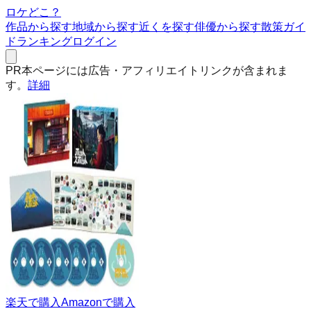
ロケどこ？
作品から探す
地域から探す
近くを探す
俳優から探す
散策ガイ
ド
ランキング
ログイン
PR
本ページには広告・アフィリエイトリンクが含まれま
す。
詳細
楽天で購入
Amazonで購入