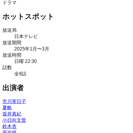
ドラマ
ホットスポット
放送局
日本テレビ
放送期間
2025
年
1月
〜3月
放送時間
日曜 22:30
話数
全
9
話
出演者
市川実日子
夏帆
坂井真紀
小日向文世
鈴木杏
平岩紙