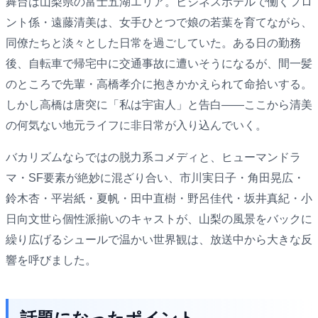
舞台は山梨県の富士五湖エリア。ビジネスホテルで働くフロ
ント係・遠藤清美は、女手ひとつで娘の若葉を育てながら、
同僚たちと淡々とした日常を過ごしていた。ある日の勤務
後、自転車で帰宅中に交通事故に遭いそうになるが、間一髪
のところで先輩・高橋孝介に抱きかかえられて命拾いする。
しかし高橋は唐突に「私は宇宙人」と告白——ここから清美
の何気ない地元ライフに非日常が入り込んでいく。
バカリズムならではの脱力系コメディと、ヒューマンドラ
マ・SF要素が絶妙に混ざり合い、市川実日子・角田晃広・
鈴木杏・平岩紙・夏帆・田中直樹・野呂佳代・坂井真紀・小
日向文世ら個性派揃いのキャストが、山梨の風景をバックに
繰り広げるシュールで温かい世界観は、放送中から大きな反
響を呼びました。