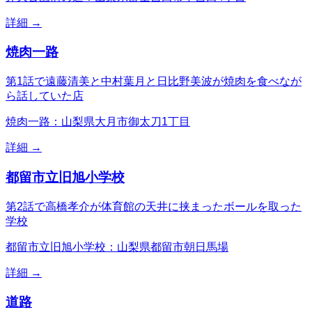
詳細 →
焼肉一路
第1話で遠藤清美と中村葉月と日比野美波が焼肉を食べなが
ら話していた店
焼肉一路：山梨県大月市御太刀1丁目
詳細 →
都留市立旧旭小学校
第2話で高橋孝介が体育館の天井に挟まったボールを取った
学校
都留市立旧旭小学校：山梨県都留市朝日馬場
詳細 →
道路