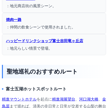
：地元商店街の風景シーン。
焼肉一路
：仲間の飲食シーンで使用されました。
ハッピードリンクショップ富士吉田竜ヶ丘店
：地元らしい情景で登場。
聖地巡礼のおすすめルート
富士五湖ホットスポットルート
精進マウントホテル
を起点に
精進湖展望台
、
河口湖大橋
、
金
鳥居
まで巡れば、清美の非日常と日常が交差する山梨の舞台