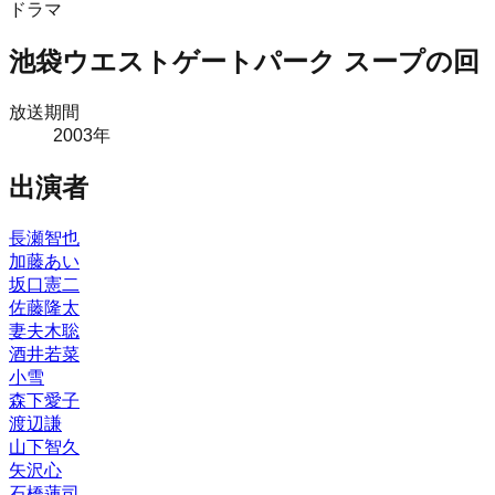
ドラマ
池袋ウエストゲートパーク スープの回
放送期間
2003
年
出演者
長瀬智也
加藤あい
坂口憲二
佐藤隆太
妻夫木聡
酒井若菜
小雪
森下愛子
渡辺謙
山下智久
矢沢心
石橋蓮司