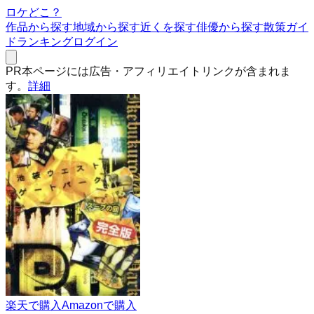
ロケどこ？
作品から探す
地域から探す
近くを探す
俳優から探す
散策ガイ
ド
ランキング
ログイン
PR
本ページには広告・アフィリエイトリンクが含まれま
す。
詳細
楽天で購入
Amazonで購入