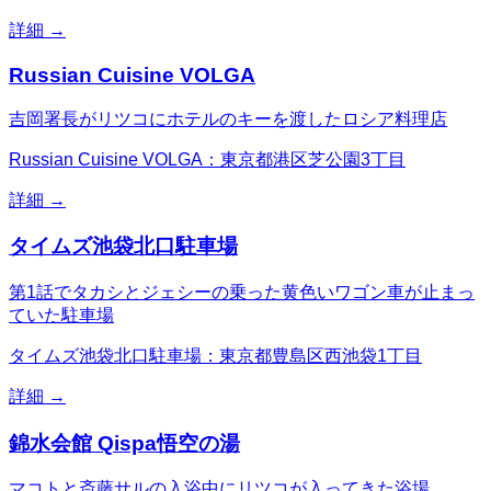
詳細 →
Russian Cuisine VOLGA
吉岡署長がリツコにホテルのキーを渡したロシア料理店
Russian Cuisine VOLGA：東京都港区芝公園3丁目
詳細 →
タイムズ池袋北口駐車場
第1話でタカシとジェシーの乗った黄色いワゴン車が止まっ
ていた駐車場
タイムズ池袋北口駐車場：東京都豊島区西池袋1丁目
詳細 →
錦水会館 Qispa悟空の湯
マコトと斎藤サルの入浴中にリツコが入ってきた浴場