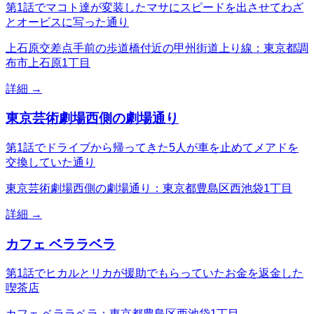
第1話でマコト達が変装したマサにスピードを出させてわざ
とオービスに写った通り
上石原交差点手前の歩道橋付近の甲州街道上り線：東京都調
布市上石原1丁目
詳細 →
東京芸術劇場西側の劇場通り
第1話でドライブから帰ってきた5人が車を止めてメアドを
交換していた通り
東京芸術劇場西側の劇場通り：東京都豊島区西池袋1丁目
詳細 →
カフェ ベララベラ
第1話でヒカルとリカが援助でもらっていたお金を返金した
喫茶店
カフェ ベララベラ：東京都豊島区西池袋1丁目