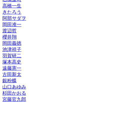
高橋一生
きたろう
阿部サダヲ
岡田准一
渡辺哲
櫻井翔
岡田義徳
池津祥子
羽賀研二
塚本高史
遠藤憲一
古田新太
銀粉蝶
山口あゆみ
杉田かおる
宮藤官九郎