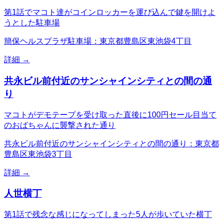
第1話でマコト達がコインロッカーを運び込んで鍵を開けよ
うとした駐車場
簡保ヘルスプラザ駐車場：東京都豊島区東池袋4丁目
詳細 →
共永ビル前付近のサンシャインシティとの間の通
り
マコトがデモテープを受け取った直後に100円セール目当て
のおばちゃんに襲撃された通り
共永ビル前付近のサンシャインシティとの間の通り：東京都
豊島区東池袋3丁目
詳細 →
人世横丁
第1話で残念な感じになってしまった5人が歩いていた横丁