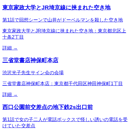
東京家政大学とJR埼京線に挟まれた空き地
第1話で回想シーンで山井がドーベルマンを殺した空き地
東京家政大学とJR埼京線に挟まれた空き地：東京都北区上
十条2丁目
詳細 →
三省堂書店神保町本店
渋沢光子先生サイン会の会場
三省堂書店神保町本店：東京都千代田区神田神保町1丁目
詳細 →
西口公園前交差点の地下鉄2s出口前
第1話で女の子二人が電話ボックスで怪しい誘いの電話を受
けていた交差点