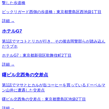
撃した歩道橋
ビックリガード西側の歩道橋：東京都豊島区西池袋1丁目
詳細 →
ホテルG7
第1話でマコトとリカが行き、その後吉岡警部らが踏み込ん
だラブホ
ホテルG7：東京都新宿区歌舞伎町2丁目
詳細 →
曙ビル北西角の交差点
第1話でマサとヒカルが缶コーヒーを買っているドーベルマ
ン山井に遭遇した交差点
曙ビル北西角の交差点：東京都豊島区池袋2丁目
詳細 →