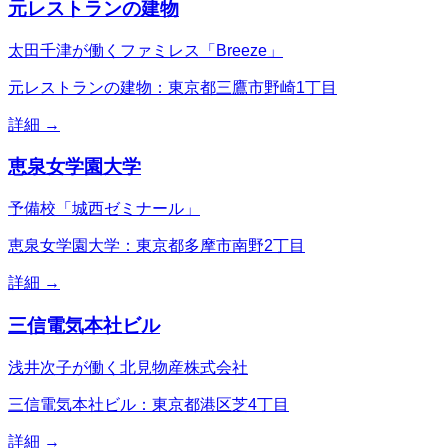
元レストランの建物
太田千津が働くファミレス「Breeze」
元レストランの建物：東京都三鷹市野崎1丁目
詳細 →
恵泉女学園大学
予備校「城西ゼミナール」
恵泉女学園大学：東京都多摩市南野2丁目
詳細 →
三信電気本社ビル
浅井次子が働く北見物産株式会社
三信電気本社ビル：東京都港区芝4丁目
詳細 →