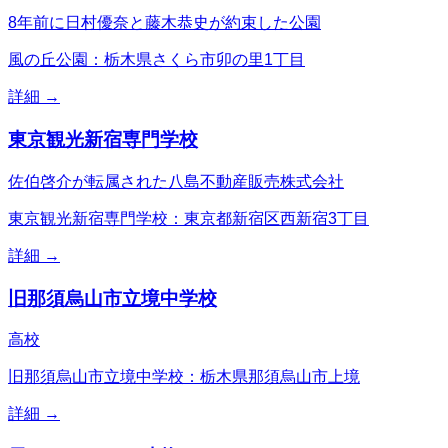
8年前に日村優奈と藤木恭史が約束した公園
風の丘公園：栃木県さくら市卯の里1丁目
詳細 →
東京観光新宿専門学校
佐伯啓介が転属された八島不動産販売株式会社
東京観光新宿専門学校：東京都新宿区西新宿3丁目
詳細 →
旧那須烏山市立境中学校
高校
旧那須烏山市立境中学校：栃木県那須烏山市上境
詳細 →