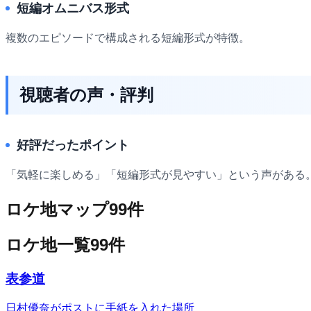
短編オムニバス形式
複数のエピソードで構成される短編形式が特徴。
視聴者の声・評判
好評だったポイント
「気軽に楽しめる」「短編形式が見やすい」という声がある
ロケ地マップ
99
件
ロケ地一覧
99
件
表参道
日村優奈がポストに手紙を入れた場所