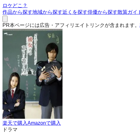
ロケどこ？
作品から探す
地域から探す
近くを探す
俳優から探す
散策ガイ
PR
本ページには広告・アフィリエイトリンクが含まれます。
楽天で購入
Amazonで購入
ドラマ