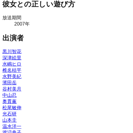
彼女との正しい遊び方
放送期間
2007
年
出演者
黒川智花
深津絵里
水嶋ヒロ
椎名桔平
水野美紀
濱田岳
谷村美月
中山忍
奥貫薫
松尾敏伸
光石研
山本圭
温水洋一
渡辺典子