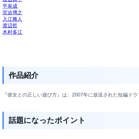
平泉成
宮迫博之
入江雅人
渡辺哲
木村多江
作品紹介
『彼女との正しい遊び方』は、2007年に放送された短編ド
話題になったポイント