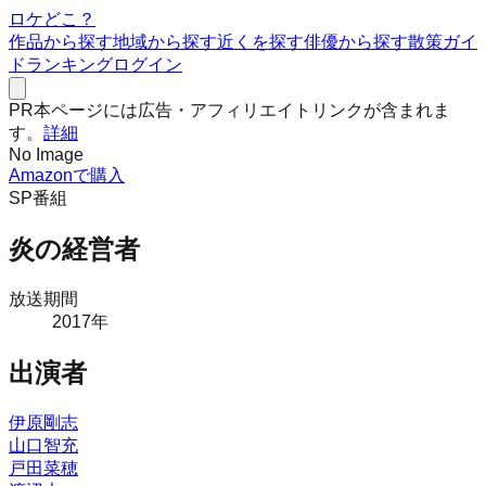
ロケどこ？
作品から探す
地域から探す
近くを探す
俳優から探す
散策ガイ
ド
ランキング
ログイン
PR
本ページには広告・アフィリエイトリンクが含まれま
す。
詳細
No Image
Amazonで購入
SP番組
炎の経営者
放送期間
2017
年
出演者
伊原剛志
山口智充
戸田菜穂