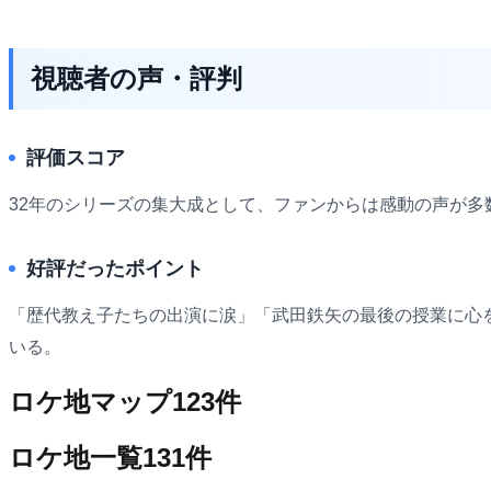
視聴者の声・評判
評価スコア
32年のシリーズの集大成として、ファンからは感動の声が多
好評だったポイント
「歴代教え子たちの出演に涙」「武田鉄矢の最後の授業に心
いる。
ロケ地マップ
123
件
ロケ地一覧
131
件