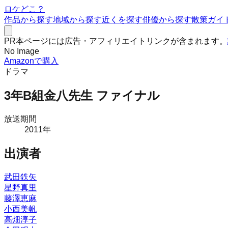
ロケどこ？
作品から探す
地域から探す
近くを探す
俳優から探す
散策ガイ
PR
本ページには広告・アフィリエイトリンクが含まれます。
No Image
Amazonで購入
ドラマ
3年B組金八先生 ファイナル
放送期間
2011
年
出演者
武田鉄矢
星野真里
藤澤恵麻
小西美帆
高畑淳子