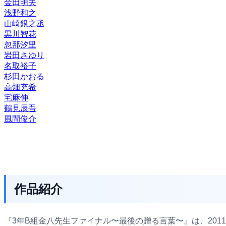
金田明夫
浅野和之
山崎銀之丞
黒川智花
忽那汐里
岩田さゆり
名取裕子
杉田かおる
高畑充希
宅麻伸
鶴見辰吾
風間俊介
作品紹介
『3年B組金八先生ファイナル〜最後の贈る言葉〜』は、201