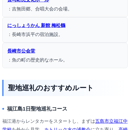
：吉無田郷、合唱大会の会場。
にっしょうかん 新館 梅松鶴
：長崎市浜平の宿泊施設。
長崎市公会堂
：魚の町の歴史的なホール。
聖地巡礼のおすすめルート
福江島1日聖地巡礼コース
福江港からレンタカーをスタートし、まずは
五島市立福江中
学校
を外から見学。
カトリック水の浦教会
に立ち寄り、
高崎