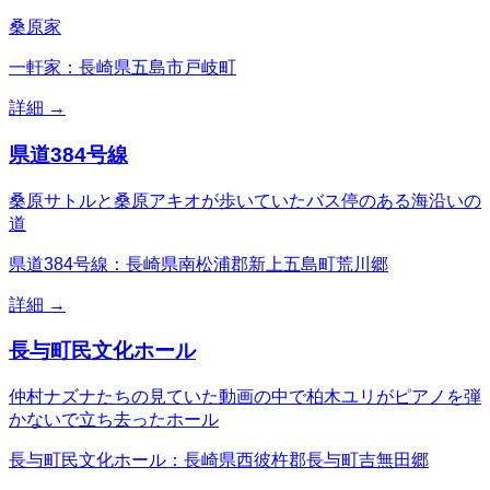
桑原家
一軒家：長崎県五島市戸岐町
詳細 →
県道384号線
桑原サトルと桑原アキオが歩いていたバス停のある海沿いの
道
県道384号線：長崎県南松浦郡新上五島町荒川郷
詳細 →
長与町民文化ホール
仲村ナズナたちの見ていた動画の中で柏木ユリがピアノを弾
かないで立ち去ったホール
長与町民文化ホール：長崎県西彼杵郡長与町吉無田郷