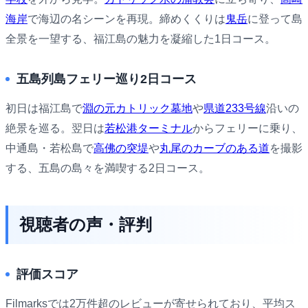
海岸
で海辺の名シーンを再現。締めくくりは
鬼岳
に登って島
全景を一望する、福江島の魅力を凝縮した1日コース。
五島列島フェリー巡り2日コース
初日は福江島で
淵の元カトリック墓地
や
県道233号線
沿いの
絶景を巡る。翌日は
若松港ターミナル
からフェリーに乗り、
中通島・若松島で
高佛の突堤
や
丸尾のカーブのある道
を撮影
する、五島の島々を満喫する2日コース。
視聴者の声・評判
評価スコア
Filmarksでは2万件超のレビューが寄せられており、平均ス