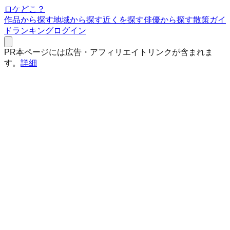
ロケどこ？
作品から探す
地域から探す
近くを探す
俳優から探す
散策ガイ
ド
ランキング
ログイン
PR
本ページには広告・アフィリエイトリンクが含まれま
す。
詳細