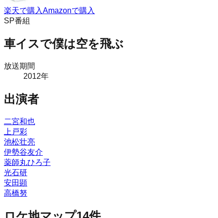
楽天で購入
Amazonで購入
SP番組
車イスで僕は空を飛ぶ
放送期間
2012
年
出演者
二宮和也
上戸彩
池松壮亮
伊勢谷友介
薬師丸ひろ子
光石研
安田顕
高橋努
ロケ地マップ
14
件