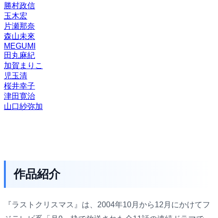
勝村政信
玉木宏
片瀬那奈
森山未來
MEGUMI
田丸麻紀
加賀まりこ
児玉清
桜井幸子
津田寛治
山口紗弥加
作品紹介
『ラストクリスマス』は、2004年10月から12月にかけてフ