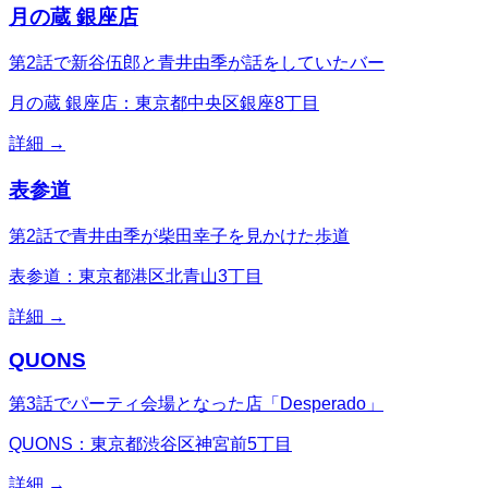
月の蔵 銀座店
第2話で新谷伍郎と青井由季が話をしていたバー
月の蔵 銀座店：東京都中央区銀座8丁目
詳細 →
表参道
第2話で青井由季が柴田幸子を見かけた歩道
表参道：東京都港区北青山3丁目
詳細 →
QUONS
第3話でパーティ会場となった店「Desperado」
QUONS：東京都渋谷区神宮前5丁目
詳細 →