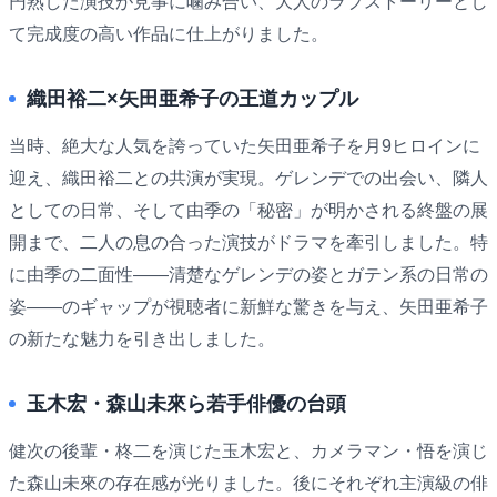
円熟した演技が見事に噛み合い、大人のラブストーリーとし
て完成度の高い作品に仕上がりました。
織田裕二×矢田亜希子の王道カップル
当時、絶大な人気を誇っていた矢田亜希子を月9ヒロインに
迎え、織田裕二との共演が実現。ゲレンデでの出会い、隣人
としての日常、そして由季の「秘密」が明かされる終盤の展
開まで、二人の息の合った演技がドラマを牽引しました。特
に由季の二面性――清楚なゲレンデの姿とガテン系の日常の
姿――のギャップが視聴者に新鮮な驚きを与え、矢田亜希子
の新たな魅力を引き出しました。
玉木宏・森山未來ら若手俳優の台頭
健次の後輩・柊二を演じた玉木宏と、カメラマン・悟を演じ
た森山未來の存在感が光りました。後にそれぞれ主演級の俳