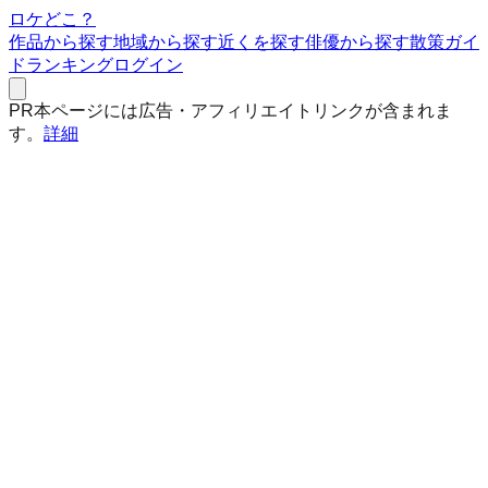
ロケどこ？
作品から探す
地域から探す
近くを探す
俳優から探す
散策ガイ
ド
ランキング
ログイン
PR
本ページには広告・アフィリエイトリンクが含まれま
す。
詳細