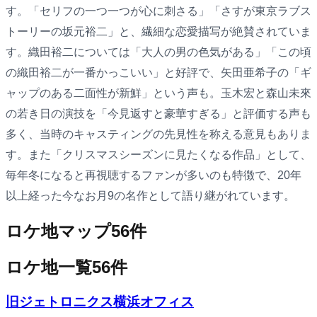
す。「セリフの一つ一つが心に刺さる」「さすが東京ラブス
トーリーの坂元裕二」と、繊細な恋愛描写が絶賛されていま
す。織田裕二については「大人の男の色気がある」「この頃
の織田裕二が一番かっこいい」と好評で、矢田亜希子の「ギ
ャップのある二面性が新鮮」という声も。玉木宏と森山未來
の若き日の演技を「今見返すと豪華すぎる」と評価する声も
多く、当時のキャスティングの先見性を称える意見もありま
す。また「クリスマスシーズンに見たくなる作品」として、
毎年冬になると再視聴するファンが多いのも特徴で、20年
以上経った今なお月9の名作として語り継がれています。
ロケ地マップ
56
件
ロケ地一覧
56
件
旧ジェトロニクス横浜オフィス