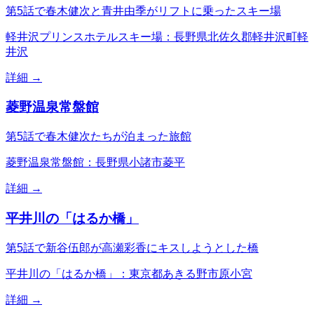
第5話で春木健次と青井由季がリフトに乗ったスキー場
軽井沢プリンスホテルスキー場：長野県北佐久郡軽井沢町軽
井沢
詳細 →
菱野温泉常盤館
第5話で春木健次たちが泊まった旅館
菱野温泉常盤館：長野県小諸市菱平
詳細 →
平井川の「はるか橋」
第5話で新谷伍郎が高瀬彩香にキスしようとした橋
平井川の「はるか橋」：東京都あきる野市原小宮
詳細 →