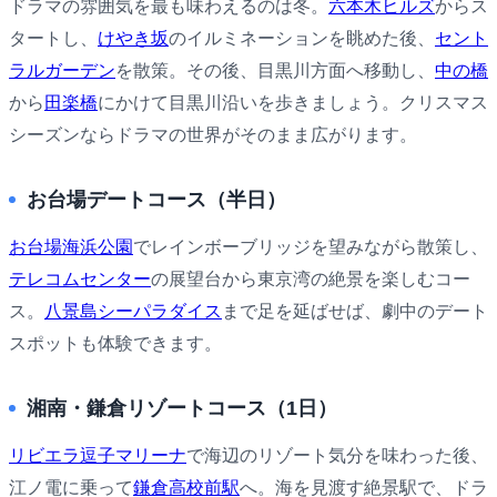
ドラマの雰囲気を最も味わえるのは冬。
六本木ヒルズ
からス
タートし、
けやき坂
のイルミネーションを眺めた後、
セント
ラルガーデン
を散策。その後、目黒川方面へ移動し、
中の橋
から
田楽橋
にかけて目黒川沿いを歩きましょう。クリスマス
シーズンならドラマの世界がそのまま広がります。
お台場デートコース（半日）
お台場海浜公園
でレインボーブリッジを望みながら散策し、
テレコムセンター
の展望台から東京湾の絶景を楽しむコー
ス。
八景島シーパラダイス
まで足を延ばせば、劇中のデート
スポットも体験できます。
湘南・鎌倉リゾートコース（1日）
リビエラ逗子マリーナ
で海辺のリゾート気分を味わった後、
江ノ電に乗って
鎌倉高校前駅
へ。海を見渡す絶景駅で、ドラ