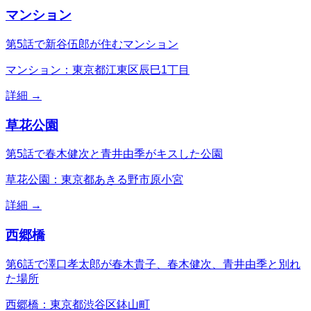
マンション
第5話で新谷伍郎が住むマンション
マンション：東京都江東区辰巳1丁目
詳細 →
草花公園
第5話で春木健次と青井由季がキスした公園
草花公園：東京都あきる野市原小宮
詳細 →
西郷橋
第6話で澤口孝太郎が春木貴子、春木健次、青井由季と別れ
た場所
西郷橋：東京都渋谷区鉢山町