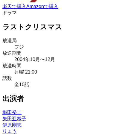
楽天で購入
Amazonで購入
ドラマ
ラストクリスマス
放送局
フジ
放送期間
2004
年
10月
〜12月
放送時間
月曜 21:00
話数
全
10
話
出演者
織田裕二
矢田亜希子
伊原剛志
りょう