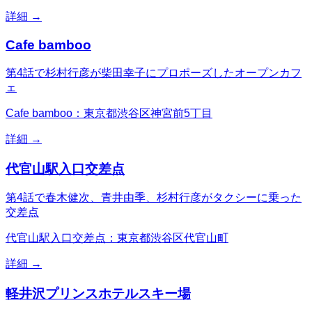
詳細 →
Cafe bamboo
第4話で杉村行彦が柴田幸子にプロポーズしたオープンカフ
ェ
Cafe bamboo：東京都渋谷区神宮前5丁目
詳細 →
代官山駅入口交差点
第4話で春木健次、青井由季、杉村行彦がタクシーに乗った
交差点
代官山駅入口交差点：東京都渋谷区代官山町
詳細 →
軽井沢プリンスホテルスキー場