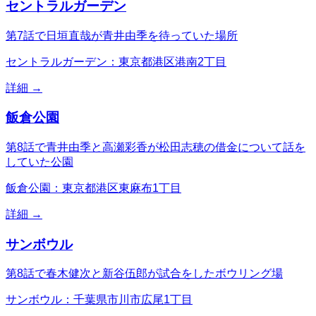
セントラルガーデン
第7話で日垣直哉が青井由季を待っていた場所
セントラルガーデン：東京都港区港南2丁目
詳細 →
飯倉公園
第8話で青井由季と高瀬彩香が松田志穂の借金について話を
していた公園
飯倉公園：東京都港区東麻布1丁目
詳細 →
サンボウル
第8話で春木健次と新谷伍郎が試合をしたボウリング場
サンボウル：千葉県市川市広尾1丁目