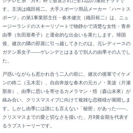
ジテレビ系「月9」枠で放送された全11話の連続ドラマで
す。主演は織田裕二。大手スポーツ用品メーカー「ハートス
ポーツ」の第1事業部主任・春木健次（織田裕二）は、ニュ
ージーランドのスキーリゾートで物静かで清楚な女性・青井
由季（矢田亜希子）と運命的な出会いを果たします。帰国
後、健次の隣の部屋に引っ越してきたのは、元レディースの
ガテン系女子――ゲレンデとはまるで別人の由季その人でし
た。
戸惑いながらも惹かれ合う二人の前に、健次の後輩でイケメ
ンの柊二（玉木宏）、自由奔放な春木の元カノ・美波（片瀬
那奈）、由季に思いを寄せるカメラマン・悟（森山未來）が
絡み合い、クリスマスイブに向けて複雑な恋模様が展開しま
す。しかし由季には誰にも言えない「秘密」があった――。
クリスマスまでの愛と切なさを描いた、月9黄金期を代表す
るラブストーリーです。