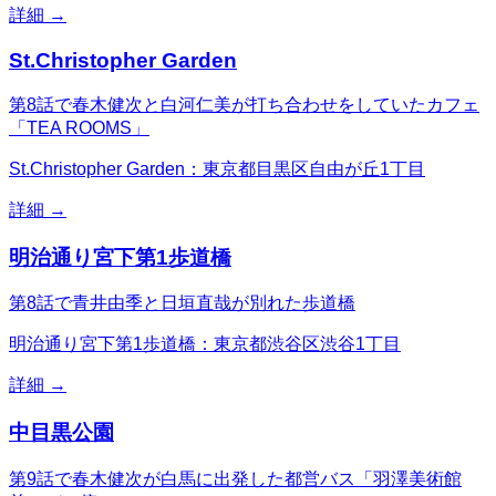
詳細 →
St.Christopher Garden
第8話で春木健次と白河仁美が打ち合わせをしていたカフェ
「TEA ROOMS」
St.Christopher Garden：東京都目黒区自由が丘1丁目
詳細 →
明治通り宮下第1歩道橋
第8話で青井由季と日垣直哉が別れた歩道橋
明治通り宮下第1歩道橋：東京都渋谷区渋谷1丁目
詳細 →
中目黒公園
第9話で春木健次が白馬に出発した都営バス「羽澤美術館