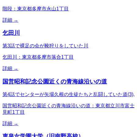
階段：東京都多摩市永山1丁目
詳細 →
乞田川
第3話で裸足の会が靴狩りをしていた川
乞田川：東京都多摩市落合1丁目
詳細 →
国営昭和記念公園近くの青海線沿いの道
第4話でセンターが矢場久根の生徒たちと乱闘していた道(3),
国営昭和記念公園近くの青海線沿いの道：東京都立川市富士
見町1丁目
詳細 →
恵泉女学園大学（旧南野高校）