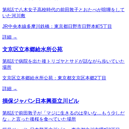
第8話で八木女子高校時代の前田敦子とおたべが喧嘩をして
いた河川敷
JR中央本線多摩川鉄橋：東京都日野市日野本町5丁目
詳細 →
文京区立本郷給水所公苑
第8話で病院を出た後トリゴヤとサドが話ながら歩いていた
場所
文京区立本郷給水所公苑：東京都文京区本郷2丁目
詳細 →
損保ジャパン日本興亜立川ビル
第8話で前田敦子が「マジに生きるのは辛いな…もう少しだ
な」と言った後桜を食べていた場所