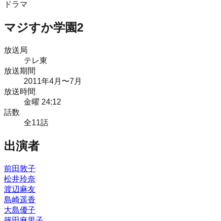
ドラマ
マジすか学園2
放送局
テレ東
放送期間
2011
年
4月
〜7月
放送時間
金曜 24:12
話数
全
11
話
出演者
前田敦子
松井玲奈
渡辺麻友
島崎遥香
大島優子
篠田麻里子