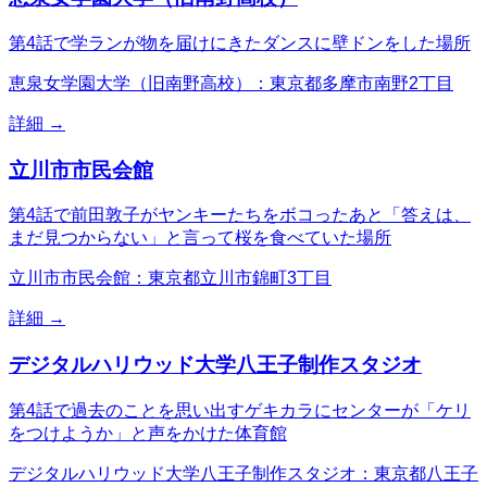
第4話で学ランが物を届けにきたダンスに壁ドンをした場所
恵泉女学園大学（旧南野高校）：東京都多摩市南野2丁目
詳細 →
立川市市民会館
第4話で前田敦子がヤンキーたちをボコったあと「答えは、
まだ見つからない」と言って桜を食べていた場所
立川市市民会館：東京都立川市錦町3丁目
詳細 →
デジタルハリウッド大学八王子制作スタジオ
第4話で過去のことを思い出すゲキカラにセンターが「ケリ
をつけようか」と声をかけた体育館
デジタルハリウッド大学八王子制作スタジオ：東京都八王子