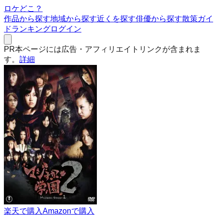
ロケどこ？
作品から探す
地域から探す
近くを探す
俳優から探す
散策ガイ
ド
ランキング
ログイン
PR
本ページには広告・アフィリエイトリンクが含まれま
す。
詳細
楽天で購入
Amazonで購入