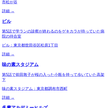
市松が谷
詳細 →
ビル
第5話で学ランの診察が終わるのをゲキカラが待っていた病
院の待合室
ビル：東京都世田谷区松原1丁目
詳細 →
味の素スタジアム
第5話で前田敦子が桜の入った小瓶を持って歩いていた高架
下
味の素スタジアム：東京都調布市西町
詳細 →
多摩アカデミーヒルズ