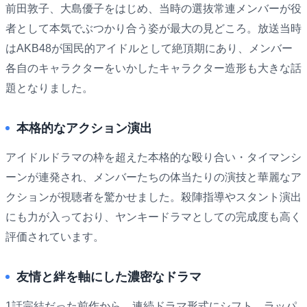
前田敦子、大島優子をはじめ、当時の選抜常連メンバーが役
者として本気でぶつかり合う姿が最大の見どころ。放送当時
はAKB48が国民的アイドルとして絶頂期にあり、メンバー
各自のキャラクターをいかしたキャラクター造形も大きな話
題となりました。
本格的なアクション演出
アイドルドラマの枠を超えた本格的な殴り合い・タイマンシ
ーンが連発され、メンバーたちの体当たりの演技と華麗なア
クションが視聴者を驚かせました。殺陣指導やスタント演出
にも力が入っており、ヤンキードラマとしての完成度も高く
評価されています。
友情と絆を軸にした濃密なドラマ
1話完結だった前作から、連続ドラマ形式にシフト。ラッパ