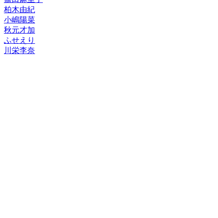
柏木由紀
小嶋陽菜
秋元才加
ふせえり
川栄李奈