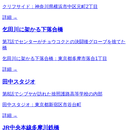
クリフサイド：神奈川県横浜市中区元町2丁目
詳細 →
乞田川に架かる下落合橋
第7話でセンターがチョウコクとの決闘後グローブを捨てた
橋
乞田川に架かる下落合橋：東京都多摩市落合1丁目
詳細 →
田中スタジオ
第8話でシブヤが訪れた捨照護路高等学校の内部
田中スタジオ：東京都新宿区市谷台町
詳細 →
JR中央本線多摩川鉄橋