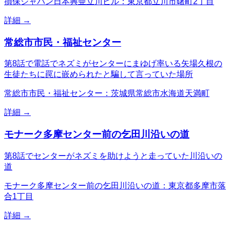
損保ジャパン日本興亜立川ビル：東京都立川市曙町2丁目
詳細 →
常総市市民・福祉センター
第8話で電話でネズミがセンターにまゆげ率いる矢場久根の
生徒たちに罠に嵌められたと騙して言っていた場所
常総市市民・福祉センター：茨城県常総市水海道天満町
詳細 →
モナーク多摩センター前の乞田川沿いの道
第8話でセンターがネズミを助けようと走っていた川沿いの
道
モナーク多摩センター前の乞田川沿いの道：東京都多摩市落
合1丁目
詳細 →