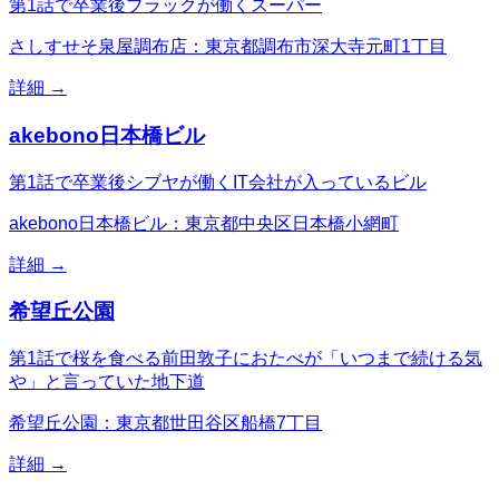
第1話で卒業後ブラックが働くスーパー
さしすせそ泉屋調布店：東京都調布市深大寺元町1丁目
詳細 →
akebono日本橋ビル
第1話で卒業後シブヤが働くIT会社が入っているビル
akebono日本橋ビル：東京都中央区日本橋小網町
詳細 →
希望丘公園
第1話で桜を食べる前田敦子におたべが「いつまで続ける気
や」と言っていた地下道
希望丘公園：東京都世田谷区船橋7丁目
詳細 →