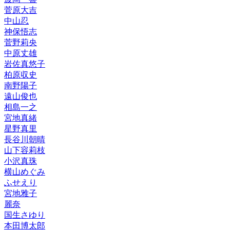
菅原大吉
中山忍
神保悟志
菅野莉央
中原丈雄
岩佐真悠子
柏原収史
南野陽子
遠山俊也
相島一之
宮地真緒
星野真里
長谷川朝晴
山下容莉枝
小沢真珠
横山めぐみ
ふせえり
宮地雅子
麗奈
国生さゆり
本田博太郎