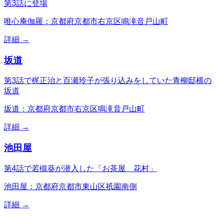
第3話に登場
唯心庵伽羅：京都府京都市右京区鳴滝音戸山町
詳細 →
坂道
第3話で梶正治と百瀬玲子が張り込みをしていた青柳邸横の
坂道
坂道：京都府京都市右京区鳴滝音戸山町
詳細 →
池田屋
第4話で若槻葵が潜入した「お茶屋 花村」
池田屋：京都府京都市東山区祇園南側
詳細 →