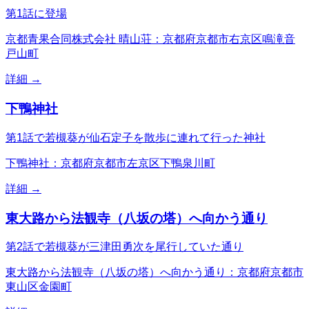
第1話に登場
京都青果合同株式会社 晴山荘：京都府京都市右京区鳴滝音
戸山町
詳細 →
下鴨神社
第1話で若槻葵が仙石定子を散歩に連れて行った神社
下鴨神社：京都府京都市左京区下鴨泉川町
詳細 →
東大路から法観寺（八坂の塔）へ向かう通り
第2話で若槻葵が三津田勇次を尾行していた通り
東大路から法観寺（八坂の塔）へ向かう通り：京都府京都市
東山区金園町