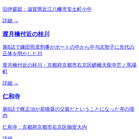
旧伊庭邸：滋賀県近江八幡市安土町小中
詳細 →
渡月橋付近の桂川
第6話で鎌田照彦刑事がボートの中から中与志智子に先代の
正体を明かした川
渡月橋付近の桂川：京都府京都市右京区嵯峨天龍寺芒ノ馬場
町
詳細 →
仁和寺
第6話で梶正治が若槻葵の父親だということになった寺の境
内
仁和寺：京都府京都市右京区御室大内
詳細 →