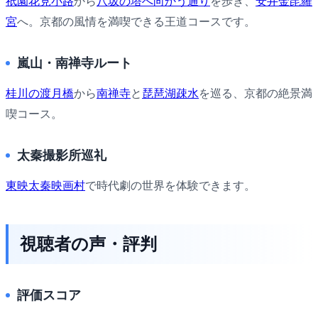
祇園花見小路
から
八坂の塔へ向かう通り
を歩き、
安井金毘羅
宮
へ。京都の風情を満喫できる王道コースです。
嵐山・南禅寺ルート
桂川の渡月橋
から
南禅寺
と
琵琶湖疎水
を巡る、京都の絶景満
喫コース。
太秦撮影所巡礼
東映太秦映画村
で時代劇の世界を体験できます。
視聴者の声・評判
評価スコア