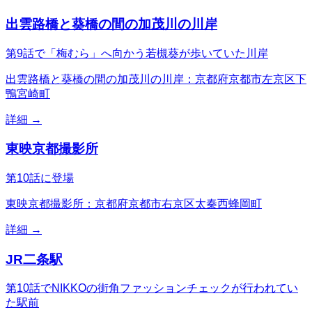
出雲路橋と葵橋の間の加茂川の川岸
第9話で「梅むら」へ向かう若槻葵が歩いていた川岸
出雲路橋と葵橋の間の加茂川の川岸：京都府京都市左京区下
鴨宮崎町
詳細 →
東映京都撮影所
第10話に登場
東映京都撮影所：京都府京都市右京区太秦西蜂岡町
詳細 →
JR二条駅
第10話でNIKKOの街角ファッションチェックが行われてい
た駅前