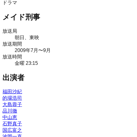
ドラマ
メイド刑事
放送局
朝日、東映
放送期間
2009
年
7月
〜9月
放送時間
金曜 23:15
出演者
福田沙紀
的場浩司
大島蓉子
品川徹
中山恵
石野真子
国広富之
波岡一喜