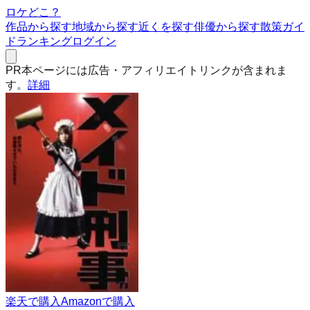
ロケどこ？
作品から探す
地域から探す
近くを探す
俳優から探す
散策ガイ
ド
ランキング
ログイン
PR
本ページには広告・アフィリエイトリンクが含まれま
す。
詳細
楽天で購入
Amazonで購入