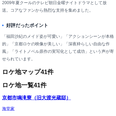
2009年夏クールのテレビ朝日金曜ナイトドラマとして放
送。コアなファンから熱烈な支持を集めました。
好評だったポイント
「福田沙紀のメイド姿が可愛い」「アクションシーンが本格
的」「京都ロケの映像が美しい」「深夜枠らしい自由な作
風」「ライトノベル原作の実写化として成功」という声が寄
せられています。
ロケ地マップ
41
件
ロケ地一覧
41
件
京都市鳴滝寮（旧大渡光蔵邸）
海堂家