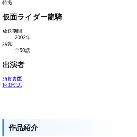
特撮
仮面ライダー龍騎
放送期間
2002
年
話数
全
50
話
出演者
須賀貴匡
松田悟志
作品紹介