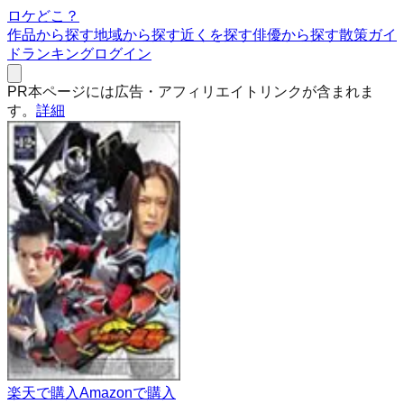
ロケどこ？
作品から探す
地域から探す
近くを探す
俳優から探す
散策ガイ
ド
ランキング
ログイン
PR
本ページには広告・アフィリエイトリンクが含まれま
す。
詳細
楽天で購入
Amazonで購入