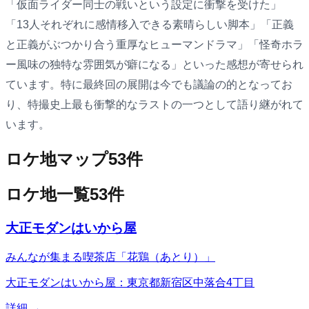
「仮面ライダー同士の戦いという設定に衝撃を受けた」
「13人それぞれに感情移入できる素晴らしい脚本」「正義
と正義がぶつかり合う重厚なヒューマンドラマ」「怪奇ホラ
ー風味の独特な雰囲気が癖になる」といった感想が寄せられ
ています。特に最終回の展開は今でも議論の的となってお
り、特撮史上最も衝撃的なラストの一つとして語り継がれて
います。
ロケ地マップ
53
件
ロケ地一覧
53
件
大正モダンはいから屋
みんなが集まる喫茶店「花鶏（あとり）」
大正モダンはいから屋：東京都新宿区中落合4丁目
詳細 →