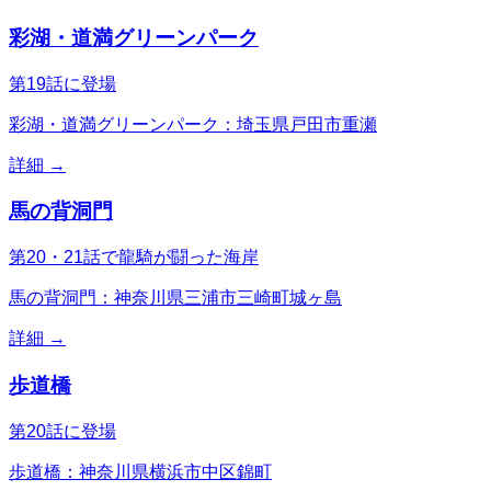
彩湖・道満グリーンパーク
第19話に登場
彩湖・道満グリーンパーク：埼玉県戸田市重瀬
詳細 →
馬の背洞門
第20・21話で龍騎が闘った海岸
馬の背洞門：神奈川県三浦市三崎町城ヶ島
詳細 →
歩道橋
第20話に登場
歩道橋：神奈川県横浜市中区錦町