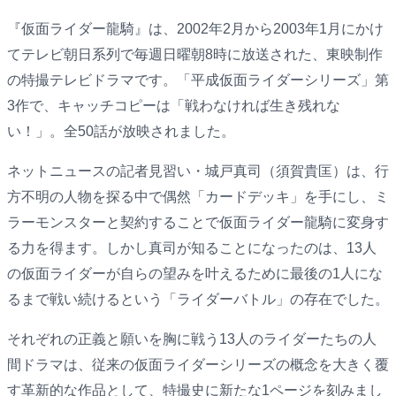
『仮面ライダー龍騎』は、2002年2月から2003年1月にかけ
てテレビ朝日系列で毎週日曜朝8時に放送された、東映制作
の特撮テレビドラマです。「平成仮面ライダーシリーズ」第
3作で、キャッチコピーは「戦わなければ生き残れな
い！」。全50話が放映されました。
ネットニュースの記者見習い・城戸真司（須賀貴匡）は、行
方不明の人物を探る中で偶然「カードデッキ」を手にし、ミ
ラーモンスターと契約することで仮面ライダー龍騎に変身す
る力を得ます。しかし真司が知ることになったのは、13人
の仮面ライダーが自らの望みを叶えるために最後の1人にな
るまで戦い続けるという「ライダーバトル」の存在でした。
それぞれの正義と願いを胸に戦う13人のライダーたちの人
間ドラマは、従来の仮面ライダーシリーズの概念を大きく覆
す革新的な作品として、特撮史に新たな1ページを刻みまし