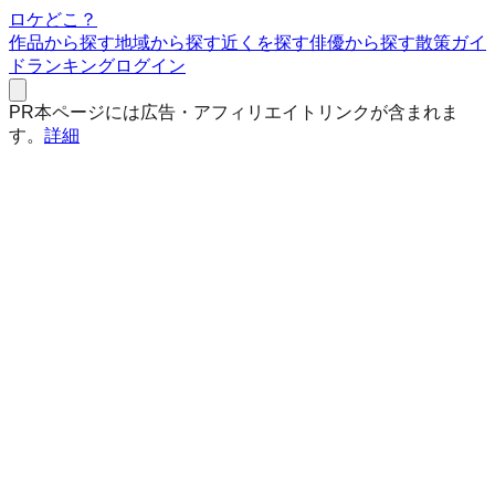
ロケどこ？
作品から探す
地域から探す
近くを探す
俳優から探す
散策ガイ
ド
ランキング
ログイン
PR
本ページには広告・アフィリエイトリンクが含まれま
す。
詳細