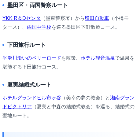
墨田区・両国警察ルート
YKK R＆Dセンタ
（墨東警察署）から
増田自動車
（小橋モー
タース）、
両国中学校
を巡る墨田区下町散策コース。
下田旅行ルート
平滑川沿いのペリーロード
を散策、
ホテル観音温泉
で温泉を
堪能する下田旅行コース。
夏実結婚式ルート
ホテルグランドヒル市ヶ谷
（美幸の夢の教会）と
湘南グラン
ドビクトリア
（夏実と中森の結婚式教会）を巡る、結婚式の
聖地ルート。