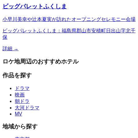
ビッグパレットふくしま
小早川美幸や辻本夏実が訪れたオープニングセレモニー会場
ビッグパレットふくしま：福島県郡山市安積町日出山字北千
保
詳細 →
ロケ地周辺のおすすめホテル
作品を探す
ドラマ
映画
朝ドラ
大河ドラマ
MV
地域から探す