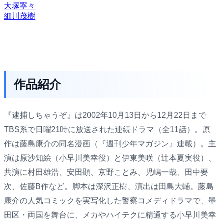
大塚寧々
細川茂樹
作品紹介
『逮捕しちゃうぞ』は2002年10月13日から12月22日まで
TBS系で日曜21時に放送された連続ドラマ（全11話）。原
作は藤島康介の同名漫画（『週刊少年マガジン』連載）。主
演は原沙知絵（小早川美幸役）と伊東美咲（辻本夏実役）、
共演に村田雄浩、安田顕、京野ことみ、児嶋一哉、田中要
次、佐藤B作など。脚本は深沢正樹、演出は田島大輔。藤島
康介の人気コミックを実写化した警察コメディドラマで、墨
田区・両国を舞台に、メカやハイテクに精通する小早川美幸