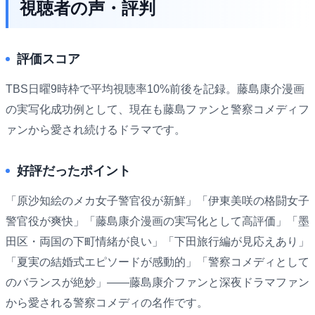
視聴者の声・評判
評価スコア
TBS日曜9時枠で平均視聴率10%前後を記録。藤島康介漫画
の実写化成功例として、現在も藤島ファンと警察コメディフ
ァンから愛され続けるドラマです。
好評だったポイント
「原沙知絵のメカ女子警官役が新鮮」「伊東美咲の格闘女子
警官役が爽快」「藤島康介漫画の実写化として高評価」「墨
田区・両国の下町情緒が良い」「下田旅行編が見応えあり」
「夏実の結婚式エピソードが感動的」「警察コメディとして
のバランスが絶妙」――藤島康介ファンと深夜ドラマファン
から愛される警察コメディの名作です。