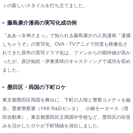
ィの新しいスタイルを打ち立てました。
藤島康介漫画の実写化成功例
『ああっ女神さまっ』で知られる藤島康介の人気漫画『逮捕
しちゃうぞ』の実写化。OVA・TVアニメで何度も映像化さ
れてきた原作の実写ドラマ化は、ファンからの期待値が高か
ったが、原沙知絵・伊東美咲のキャスティングで成功を収め
ました。
墨田区・両国の下町ロケ
東京都墨田区両国を舞台に、下町の人情と警察コメディを融
合。墨東警察署（YKK R&Dセンタ）、小橋モータース（増
田自動車）、東京都墨田区立両国中学校など、墨田区の街並
みを活かしたロケが下町情緒を演出しました。