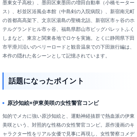
墨東女子高校）、墨田区東墨田の増田自動車（小橋モーター
ス）、杉並区浴風会本館（中島剣の入院病院）、新宿南元町
の首都高高架下、文京区湯島の聖橋北詰、新宿区市ヶ谷のホ
テルグランドヒル市ヶ谷、福島県郡山市ビッグパレットふく
しまなど、東京と関東各地でロケを実施。とくに静岡県下田
市平滑川沿いのペリーロードと観音温泉での下田旅行編は、
本作の隠れた名シーンとして記憶されています。
話題になったポイント
原沙知絵×伊東美咲の女性警官コンビ
知的でメカに強い原沙知絵と、運動神経抜群で熱血派の伊東
美咲という、対照的な性格の女性警官コンビ。原作漫画のキ
ャラクター性をリアル女優で見事に再現し、女性警察コメデ