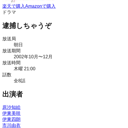
楽天で購入
Amazonで購入
ドラマ
逮捕しちゃうぞ
放送局
朝日
放送期間
2002
年
10月
〜12月
放送時間
木曜 21:00
話数
全
8
話
出演者
原沙知絵
伊東美咲
伊東四朗
市川由衣