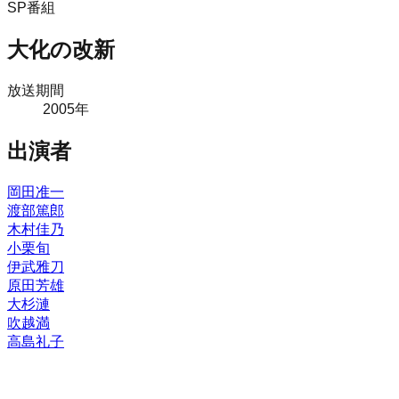
SP番組
大化の改新
放送期間
2005
年
出演者
岡田准一
渡部篤郎
木村佳乃
小栗旬
伊武雅刀
原田芳雄
大杉漣
吹越満
高島礼子