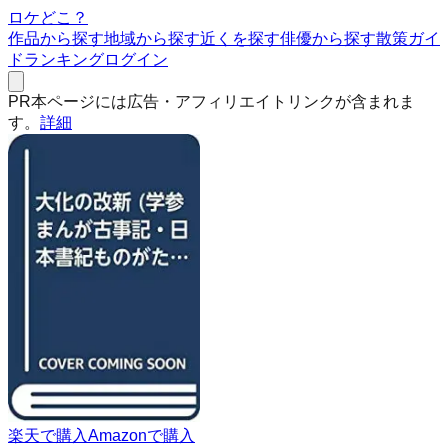
ロケどこ？
作品から探す
地域から探す
近くを探す
俳優から探す
散策ガイ
ド
ランキング
ログイン
PR
本ページには広告・アフィリエイトリンクが含まれま
す。
詳細
楽天で購入
Amazonで購入