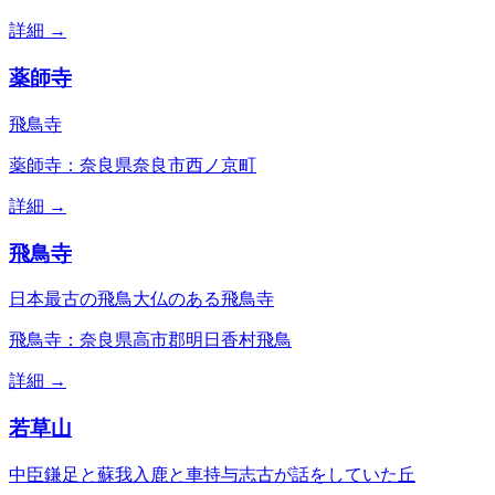
詳細 →
薬師寺
飛鳥寺
薬師寺：奈良県奈良市西ノ京町
詳細 →
飛鳥寺
日本最古の飛鳥大仏のある飛鳥寺
飛鳥寺：奈良県高市郡明日香村飛鳥
詳細 →
若草山
中臣鎌足と蘇我入鹿と車持与志古が話をしていた丘