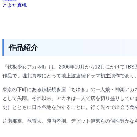
とよた真帆
作品紹介
『鉄板少女アカネ!!』は、2006年10月から12月にかけ
作品で、堀北真希にとって地上波連続ドラマ初主演作であり
東京の下町にある鉄板焼き屋「ちゆき」の一人娘・神楽アカ
として失踪。それ以来、アカネは一人で店を切り盛りしてい
史）とともに日本各地を旅することに。行く先々で出会う食
片瀬那奈、竜雷太、陣内孝則、デビット伊東らの個性豊かなキ