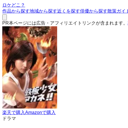
ロケどこ？
作品から探す
地域から探す
近くを探す
俳優から探す
散策ガイ
PR
本ページには広告・アフィリエイトリンクが含まれます。
楽天で購入
Amazonで購入
ドラマ