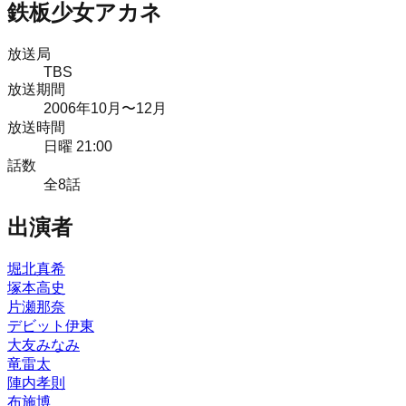
鉄板少女アカネ
放送局
TBS
放送期間
2006
年
10月
〜12月
放送時間
日曜 21:00
話数
全
8
話
出演者
堀北真希
塚本高史
片瀬那奈
デビット伊東
大友みなみ
竜雷太
陣内孝則
布施博