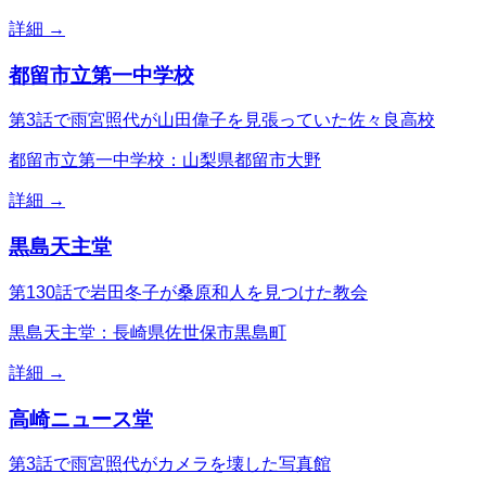
詳細 →
都留市立第一中学校
第3話で雨宮照代が山田偉子を見張っていた佐々良高校
都留市立第一中学校：山梨県都留市大野
詳細 →
黒島天主堂
第130話で岩田冬子が桑原和人を見つけた教会
黒島天主堂：長崎県佐世保市黒島町
詳細 →
高崎ニュース堂
第3話で雨宮照代がカメラを壊した写真館