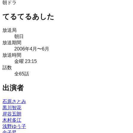
朝ドラ
てるてるあした
放送局
朝日
放送期間
2006
年
4月
〜6月
放送時間
金曜 23:15
話数
全
65
話
出演者
石原さとみ
黒川智花
岸谷五朗
木村多江
浅野ゆう子
金子昇