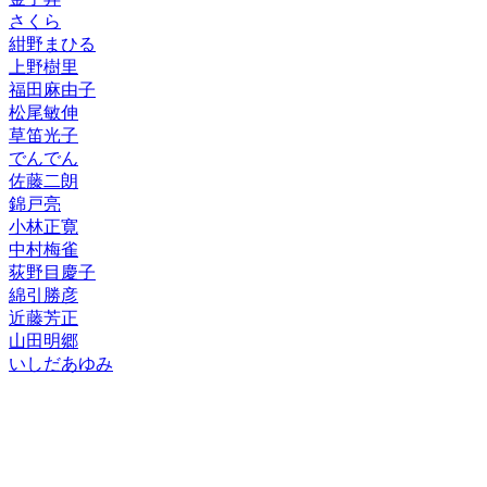
さくら
紺野まひる
上野樹里
福田麻由子
松尾敏伸
草笛光子
でんでん
佐藤二朗
錦戸亮
小林正寛
中村梅雀
荻野目慶子
綿引勝彦
近藤芳正
山田明郷
いしだあゆみ