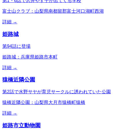
第1・6話で沢井やす子が出てくる学校
富士山クラブ：山梨県南都留郡富士河口湖町西湖
詳細 →
姫路城
第94話に登場
姫路城：兵庫県姫路市本町
詳細 →
猿橋近隣公園
第2話で水野サヤが育児サークルに誘われていた公園
猿橋近隣公園：山梨県大月市猿橋町猿橋
詳細 →
姫路市立動物園