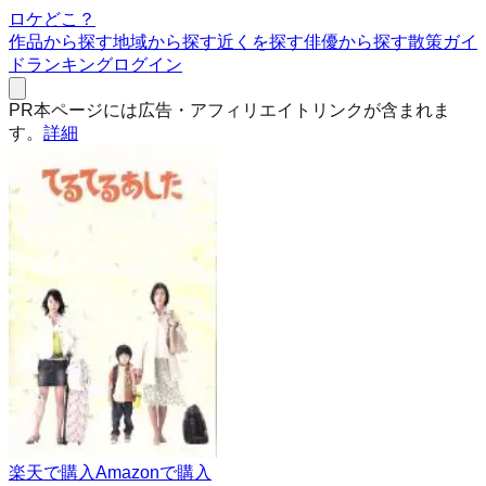
ロケどこ？
作品から探す
地域から探す
近くを探す
俳優から探す
散策ガイ
ド
ランキング
ログイン
PR
本ページには広告・アフィリエイトリンクが含まれま
す。
詳細
楽天で購入
Amazonで購入