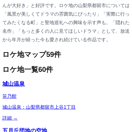
んが大好き」と好評です。ロケ地の山梨県都留市については
「風景が美しくてドラマの雰囲気にぴったり」「実際に行っ
てみたくなる町」と聖地巡礼への興味を示す声も。「隠れた
名作」「もっと多くの人に見てほしいドラマ」として、放送
から年月が経った今も愛され続けている作品です。
ロケ地マップ
59
件
ロケ地一覧
60
件
城山温泉
笹乃館
城山温泉：山梨県都留市上谷1丁目
詳細 →
五月丘団地の空地