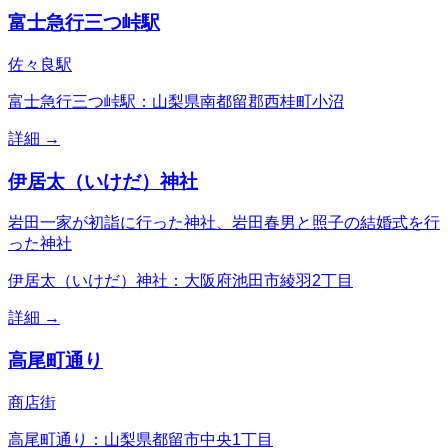
富士急行三つ峠駅
佐々良駅
富士急行三つ峠駅：山梨県南都留郡西桂町小沼
詳細 →
伊居太（いけだ）神社
岩田一家が初詣に行った神社、岩田春男と照子の結婚式を行
った神社
伊居太（いけだ）神社：大阪府池田市綾羽2丁目
詳細 →
高尾町通り
商店街
高尾町通り：山梨県都留市中央1丁目