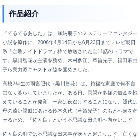
作品紹介
『てるてるあした』は、加納朋子のミステリーファンタジー
小説を原作に、2006年4月14日から6月23日までテレビ朝日
系「金曜ナイトドラマ」枠で放送された全11話のドラマで
す。黒川智花が主演を務め、木村多江、草笛光子、福田麻由
子ら実力派キャストが脇を固めました。
高校2年生の雨宮照代（黒川智花）は、裕福な家庭で何不自
由なく暮らしていましたが、ある日、両親が多額の借金を抱
えていることが発覚。一家は夜逃げすることになり、照代は
母の遠い親戚にあたる鈴木久代（草笛光子）のもとへ身を寄
せるため、「佐々良」という不思議な田舎町へ向かいます。
佐々良の町では不思議な出来事が次々と起こります。亡くな