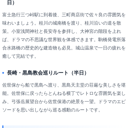
日）
富士急行三つ峠駅に到着後、三町商店街で佐々良の雰囲気を
味わいましょう。桂川の城南橋を渡り、桂川沿いの道を散
策。小室浅間神社と長安寺を参拝し、大神宮の階段を上れ
ば、ドラマの不思議な世界観を体感できます。駒橋発電所落
合水路橋の歴史的な建造物も必見。城山温泉で一日の疲れを
癒して完結です。
長崎・黒島教会巡りルート（半日）
佐世保から船で黒島へ渡り、黒島天主堂の荘厳な美しさを堪
能。佐世保に戻ったらとんねる横丁でレトロな雰囲気を楽し
み、弓張岳展望台から佐世保港の絶景を一望。ドラマのエピ
ソードを思い出しながら巡る感動のルートです。