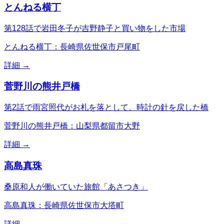
とんねる横丁
第128話で岩田冬子が吉野静子と買い物をした市場
とんねる横丁：長崎県佐世保市戸尾町
詳細 →
菅野川の熊井戸橋
第2話で雨宮照代がお札を落として、時計の針を戻した橋
菅野川の熊井戸橋：山梨県都留市大野
詳細 →
高島真珠
桑原和人が働いていた旅館「あさつき」
高島真珠：長崎県佐世保市大塔町
詳細 →