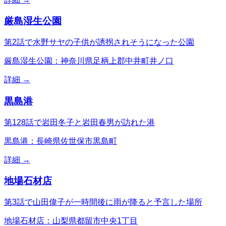
厳島湿生公園
第2話で水野サヤの子供が誘拐されそうになった公園
厳島湿生公園：神奈川県足柄上郡中井町井ノ口
詳細 →
黒島港
第128話で岩田冬子と岩田春男が訪れた港
黒島港：長崎県佐世保市黒島町
詳細 →
地場石材店
第3話で山田偉子が一時間後に雨が降ると予言した場所
地場石材店：山梨県都留市中央1丁目