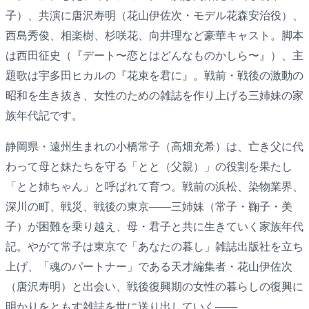
子）、共演に唐沢寿明（花山伊佐次・モデル花森安治役）、
西島秀俊、相楽樹、杉咲花、向井理など豪華キャスト。脚本
は西田征史（『デート〜恋とはどんなものかしら〜』）、主
題歌は宇多田ヒカルの『花束を君に』。戦前・戦後の激動の
昭和を生き抜き、女性のための雑誌を作り上げる三姉妹の家
族年代記です。
静岡県・遠州生まれの小橋常子（高畑充希）は、亡き父に代
わって母と妹たちを守る「とと（父親）」の役割を果たし
「とと姉ちゃん」と呼ばれて育つ。戦前の浜松、染物業界、
深川の町、戦災、戦後の東京――三姉妹（常子・鞠子・美
子）が困難を乗り越え、母・君子と共に生きていく家族年代
記。やがて常子は東京で「あなたの暮し」雑誌出版社を立ち
上げ、「魂のパートナー」である天才編集者・花山伊佐次
（唐沢寿明）と出会い、戦後復興期の女性の暮らしの復興に
明かりをともす雑誌を世に送り出していく――。