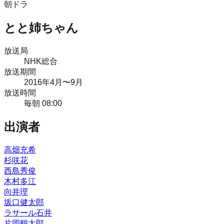
朝ドラ
とと姉ちゃん
放送局
NHK総合
放送期間
2016
年
4月
〜9月
放送時間
毎朝 08:00
出演者
高畑充希
杉咲花
西島秀俊
木村多江
向井理
坂口健太郎
ラサール石井
片岡鶴太郎