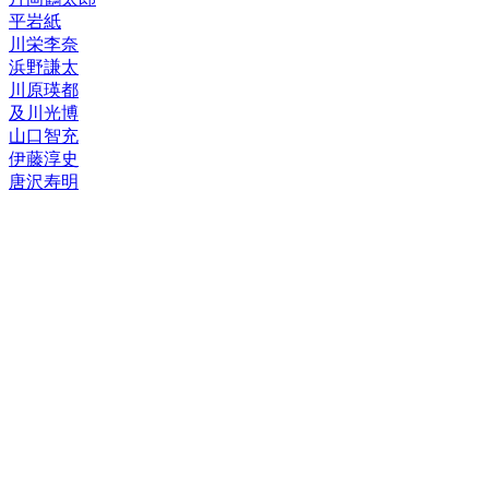
平岩紙
川栄李奈
浜野謙太
川原瑛都
及川光博
山口智充
伊藤淳史
唐沢寿明