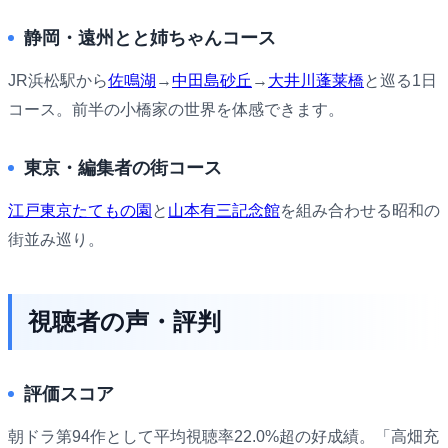
静岡・遠州とと姉ちゃんコース
JR浜松駅から
佐鳴湖
→
中田島砂丘
→
大井川蓬莱橋
と巡る1日
コース。前半の小橋家の世界を体感できます。
東京・編集者の街コース
江戸東京たてもの園
と
山本有三記念館
を組み合わせる昭和の
街並み巡り。
視聴者の声・評判
評価スコア
朝ドラ第94作として平均視聴率22.0%超の好成績。「高畑充