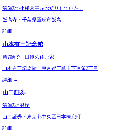
第5話で小橋常子がお祈りしていた寺
飯高寺：千葉県匝瑳市飯高
詳細 →
山本有三記念館
第7話で中田綾の住む家
山本有三記念館：東京都三鷹市下連雀2丁目
詳細 →
山二証券
第8話に登場
山二証券：東京都中央区日本橋兜町
詳細 →