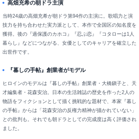
高畑充希の朝ドラ主演
当時24歳の高畑充希が朝ドラ第94作の主演に。歌唱力と演
技力を持ち合わせた実力派として、本作で全国区の知名度を
獲得。後の『過保護のカホコ』『忍ぶ恋』『コタローは1人
暮らし』などにつながる、女優としてのキャリアを確立した
出世作です。
『暮しの手帖』創業者がモデル
ヒロインのモデルは『暮しの手帖』創業者・大橋鎭子と、天
才編集者・花森安治。日本の生活雑誌の歴史を作った2人の
物語をフィクションとして描く挑戦的な題材で、本家『暮し
の手帖』からは「花森安治の反権力精神が描かれていない」
との批判も。それでも朝ドラとしての完成度は高く評価され
ました。