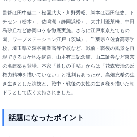
監督は田中健二・松園武大・川野秀昭、脚本は西田征史。ト
チセン（栃木）、佐鳴湖（静岡浜松）、大井川蓬莱橋、中田
島砂丘など静岡ロケを徹底実施。さらに江戸東京たてもの
園、ワープステーション江戸（茨城）、千葉県立佐倉高等学
校、埼玉県立深谷商業高等学校など、戦前・戦後の風景を再
現できるロケ地を網羅。山本有三記念館、山二証券など東京
の名建築も登場。本家『暮しの手帖』からは「花森安治の反
権力精神を描いていない」と批判もあったが、高畑充希の生
き生きとした演技と、戦中・戦後の女性の生き様を描いた朝
ドラとして広く支持されました。
話題になったポイント