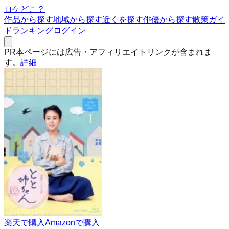
ロケどこ？
作品から探す
地域から探す
近くを探す
俳優から探す
散策ガイ
ド
ランキング
ログイン
PR
本ページには広告・アフィリエイトリンクが含まれま
す。
詳細
楽天で購入
Amazonで購入