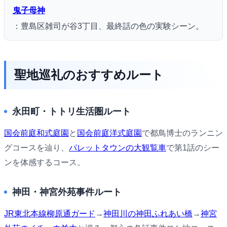
鬼子母神
：豊島区雑司が谷3丁目、最終話の色の実験シーン。
聖地巡礼のおすすめルート
永田町・トトリ生活圏ルート
国会前庭和式庭園
と
国会前庭洋式庭園
で都鳥博士のランニン
グコースを辿り、
パレットタウンの大観覧車
で第1話のシー
ンを体感するコース。
神田・神宮外苑事件ルート
JR東北本線柳原通ガード
→
神田川の神田ふれあい橋
→
神宮