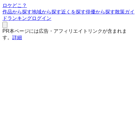
ロケどこ？
作品から探す
地域から探す
近くを探す
俳優から探す
散策ガイ
ド
ランキング
ログイン
PR
本ページには広告・アフィリエイトリンクが含まれま
す。
詳細