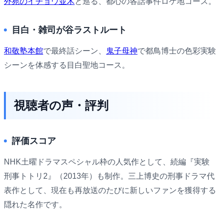
外苑のイチョウ並木
と巡る、都心の各話事件ロケ地コース。
目白・雑司が谷ラストルート
和敬塾本館
で最終話シーン、
鬼子母神
で都鳥博士の色彩実験
シーンを体感する目白聖地コース。
視聴者の声・評判
評価スコア
NHK土曜ドラマスペシャル枠の人気作として、続編『実験
刑事トトリ2』（2013年）も制作。三上博史の刑事ドラマ代
表作として、現在も再放送のたびに新しいファンを獲得する
隠れた名作です。