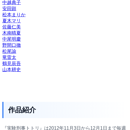
中越典子
安田顕
松本まりか
夏木マリ
佐藤仁美
木南晴夏
中尾明慶
野間口徹
松尾諭
竜雷太
鶴見辰吾
山本耕史
作品紹介
『実験刑事トトリ』は2012年11月3日から12月1日まで毎週