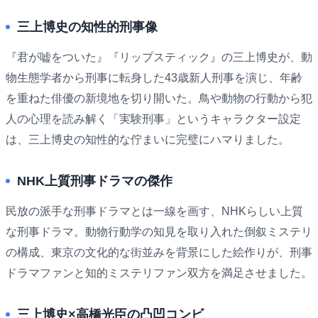
三上博史の知性的刑事像
『君が嘘をついた』『リップスティック』の三上博史が、動
物生態学者から刑事に転身した43歳新人刑事を演じ、年齢
を重ねた俳優の新境地を切り開いた。鳥や動物の行動から犯
人の心理を読み解く「実験刑事」というキャラクター設定
は、三上博史の知性的な佇まいに完璧にハマりました。
NHK上質刑事ドラマの傑作
民放の派手な刑事ドラマとは一線を画す、NHKらしい上質
な刑事ドラマ。動物行動学の知見を取り入れた倒叙ミステリ
の構成、東京の文化的な街並みを背景にした絵作りが、刑事
ドラマファンと知的ミステリファン双方を満足させました。
三上博史×高橋光臣の凸凹コンビ