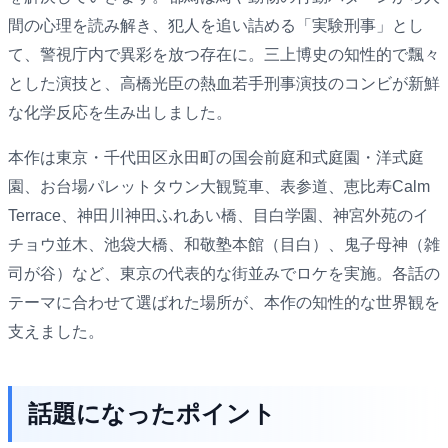
間の心理を読み解き、犯人を追い詰める「実験刑事」とし
て、警視庁内で異彩を放つ存在に。三上博史の知性的で飄々
とした演技と、高橋光臣の熱血若手刑事演技のコンビが新鮮
な化学反応を生み出しました。
本作は東京・千代田区永田町の国会前庭和式庭園・洋式庭
園、お台場パレットタウン大観覧車、表参道、恵比寿Calm
Terrace、神田川神田ふれあい橋、目白学園、神宮外苑のイ
チョウ並木、池袋大橋、和敬塾本館（目白）、鬼子母神（雑
司が谷）など、東京の代表的な街並みでロケを実施。各話の
テーマに合わせて選ばれた場所が、本作の知性的な世界観を
支えました。
話題になったポイント