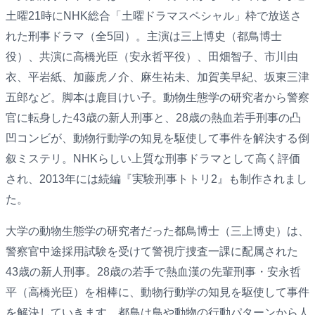
土曜21時にNHK総合「土曜ドラマスペシャル」枠で放送さ
れた刑事ドラマ（全5回）。主演は三上博史（都鳥博士
役）、共演に高橋光臣（安永哲平役）、田畑智子、市川由
衣、平岩紙、加藤虎ノ介、麻生祐未、加賀美早紀、坂東三津
五郎など。脚本は鹿目けい子。動物生態学の研究者から警察
官に転身した43歳の新人刑事と、28歳の熱血若手刑事の凸
凹コンビが、動物行動学の知見を駆使して事件を解決する倒
叙ミステリ。NHKらしい上質な刑事ドラマとして高く評価
され、2013年には続編『実験刑事トトリ2』も制作されまし
た。
大学の動物生態学の研究者だった都鳥博士（三上博史）は、
警察官中途採用試験を受けて警視庁捜査一課に配属された
43歳の新人刑事。28歳の若手で熱血漢の先輩刑事・安永哲
平（高橋光臣）を相棒に、動物行動学の知見を駆使して事件
を解決していきます。都鳥は鳥や動物の行動パターンから人