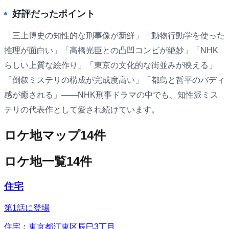
好評だったポイント
「三上博史の知性的な刑事像が新鮮」「動物行動学を使った
推理が面白い」「高橋光臣との凸凹コンビが絶妙」「NHK
らしい上質な絵作り」「東京の文化的な街並みが映える」
「倒叙ミステリの構成が完成度高い」「都鳥と哲平のバディ
感が癒される」――NHK刑事ドラマの中でも、知性派ミス
テリの代表作として愛され続けています。
ロケ地マップ
14
件
ロケ地一覧
14
件
住宅
第1話に登場
住宅：東京都江東区辰巳3丁目