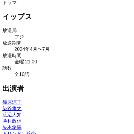
ドラマ
イップス
放送局
フジ
放送期間
2024
年
4月
〜7月
放送時間
金曜 21:00
話数
全
10
話
出演者
篠原涼子
染谷将太
渡辺大知
勝村政信
矢本悠馬
トリンドル玲奈