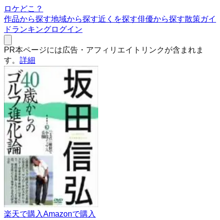
ロケどこ？
作品から探す
地域から探す
近くを探す
俳優から探す
散策ガイ
ド
ランキング
ログイン
PR
本ページには広告・アフィリエイトリンクが含まれま
す。
詳細
楽天で購入
Amazonで購入