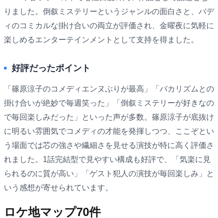
りました。倒叙ミステリーというジャンルの面白さと、バデ
ィのコミカルな掛け合いの両立が評価され、金曜夜に気軽に
楽しめるエンターテインメントとして支持を得ました。
好評だったポイント
「篠原涼子のコメディエンヌぶりが最高」「バカリズムとの
掛け合いが絶妙で毎週笑った」「倒叙ミステリーが好きなの
で毎回楽しみだった」といった声が多数。篠原涼子が底抜け
に明るい雰囲気でコメディの才能を発揮しつつ、ここぞとい
う場面では芯の強さや繊細さを見せる演技が特に高く評価さ
れました。1話完結型で見やすい構成も好評で、「気楽に見
られるのに質が高い」「ゲスト犯人の演技が毎回楽しみ」と
いう感想が寄せられています。
ロケ地マップ
70
件