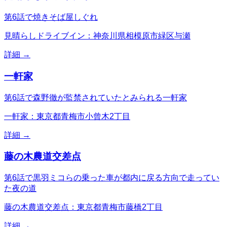
第6話で焼きそば屋しぐれ
見晴らしドライブイン：神奈川県相模原市緑区与瀬
詳細 →
一軒家
第6話で森野徹が監禁されていたとみられる一軒家
一軒家：東京都青梅市小曾木2丁目
詳細 →
藤の木農道交差点
第6話で黒羽ミコらの乗った車が都内に戻る方向で走ってい
た夜の道
藤の木農道交差点：東京都青梅市藤橋2丁目
詳細 →