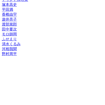
塚本高史
平田満
香椎由宇
遊井亮子
渡部篤郎
田中要次
モロ師岡
ふせえり
清水くるみ
河相我聞
野村周平