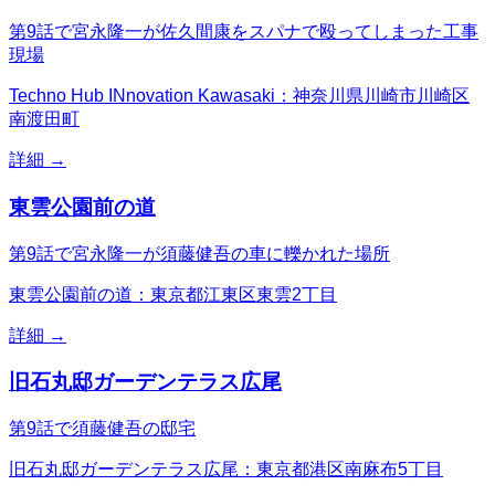
第9話で宮永隆一が佐久間康をスパナで殴ってしまった工事
現場
Techno Hub INnovation Kawasaki：神奈川県川崎市川崎区
南渡田町
詳細 →
東雲公園前の道
第9話で宮永隆一が須藤健吾の車に轢かれた場所
東雲公園前の道：東京都江東区東雲2丁目
詳細 →
旧石丸邸ガーデンテラス広尾
第9話で須藤健吾の邸宅
旧石丸邸ガーデンテラス広尾：東京都港区南麻布5丁目