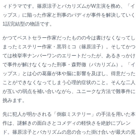
ィドラマです。篠原涼子とバカリズムがW主演を務め、「イ
ップス」に陥った作家と刑事のバディが事件を解決していく
1話完結型の物語です。
かつてベストセラー作家だったものの今は書けなくなってし
まったミステリー作家・黒羽ミコ（篠原涼子）。そしてかつ
ては検挙率ナンバーワンのエリートだったが、あるきっかけ
で事件が解けなくなった刑事・森野徹（バカリズム）。「イ
ップス」とは心の葛藤が体や脳に影響を及ぼし、得意だった
ことができなくなってしまう心理的症状のこと。そんな二人
が互いの弱点を補い合いながら、ユニークな方法で難事件に
挑みます。
先に犯人が明かされる「倒叙ミステリー」の手法を用いた本
作は、謎解きの面白さとコメディの軽快さを絶妙にブレン
ド。篠原涼子とバカリズムの息の合った掛け合いが最大の見