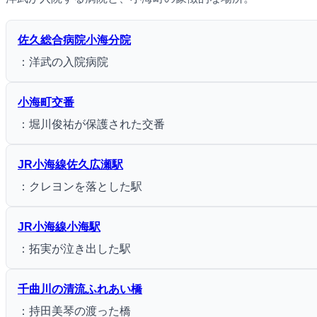
佐久総合病院小海分院
：洋武の入院病院
小海町交番
：堀川俊祐が保護された交番
JR小海線佐久広瀬駅
：クレヨンを落とした駅
JR小海線小海駅
：拓実が泣き出した駅
千曲川の清流ふれあい橋
：持田美琴の渡った橋