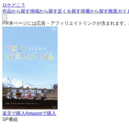
ロケどこ？
作品から探す
地域から探す
近くを探す
俳優から探す
散策ガイ
PR
本ページには広告・アフィリエイトリンクが含まれます。
楽天で購入
Amazonで購入
SP番組