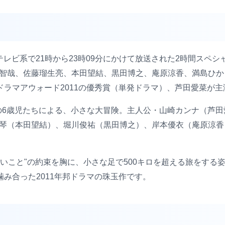
本テレビ系で21時から23時09分にかけて放送された2時間スペ
智哉、佐藤瑠生亮、本田望結、黒田博之、庵原涼香、満島ひか
ラマアウォード2011の優秀賞（単発ドラマ）、芦田愛菜が
の6歳児たちによる、小さな大冒険。主人公・山崎カンナ（芦田
美琴（本田望結）、堀川俊祐（黒田博之）、岸本優衣（庵原涼香
ないこと"の約束を胸に、小さな足で500キロを超える旅をす
み合った2011年邦ドラマの珠玉作です。