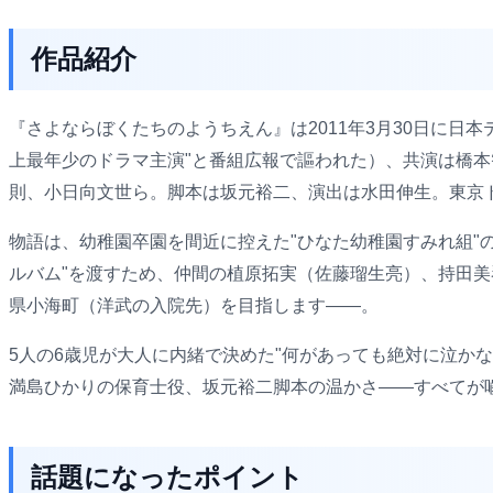
作品紹介
『さよならぼくたちのようちえん』は2011年3月30日に日
上最年少のドラマ主演"と番組広報で謳われた）、共演は橋本
則、小日向文世ら。脚本は坂元裕二、演出は水田伸生。東京ド
物語は、幼稚園卒園を間近に控えた"ひなた幼稚園すみれ組"
ルバム"を渡すため、仲間の植原拓実（佐藤瑠生亮）、持田
県小海町（洋武の入院先）を目指します——。
5人の6歳児が大人に内緒で決めた"何があっても絶対に泣か
満島ひかりの保育士役、坂元裕二脚本の温かさ——すべてが噛
話題になったポイント