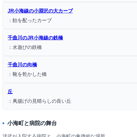
JR小海線の小淵沢の大カーブ
：飴を配ったカーブ
千曲川のJR小海線の鉄橋
：水遊びの鉄橋
千曲川の向橋
：靴を乾かした橋
丘
：凧揚げの見晴らしの良い丘
小海町と病院の舞台
洋武が入院する病院と、小海町の象徴的な場所。