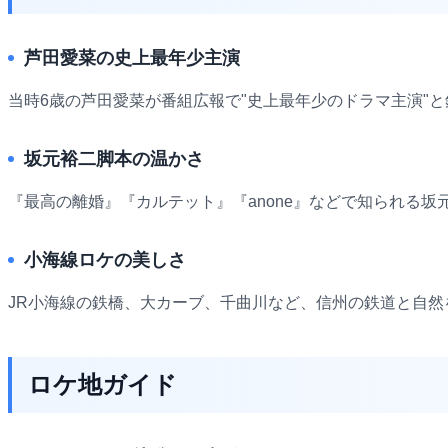
芦田愛菜の史上最年少主演
当時6歳の芦田愛菜が番組広報で"史上最年少のドラマ主演"
坂元裕二脚本の温かさ
『最高の離婚』『カルテット』『anone』などで知られる
小海線ロケの美しさ
JR小海線の鉄橋、大カーブ、千曲川など、信州の鉄道と自
ロケ地ガイド