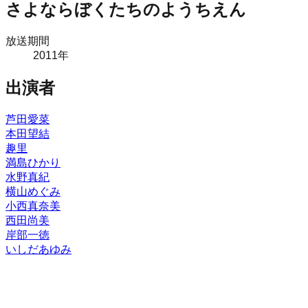
さよならぼくたちのようちえん
放送期間
2011
年
出演者
芦田愛菜
本田望結
趣里
満島ひかり
水野真紀
横山めぐみ
小西真奈美
西田尚美
岸部一徳
いしだあゆみ