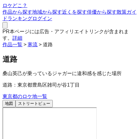
ロケどこ？
作品から探す
地域から探す
近くを探す
俳優から探す
散策ガイ
ド
ランキング
ログイン
PR
本ページには広告・アフィリエイトリンクが含まれま
す。
詳細
作品一覧
>
寒流
>
道路
道路
桑山英己が乗っているジャガーに違和感を感じた場所
道路：東京都豊島区雑司が谷1丁目
東京都
のロケ地一覧
地図
ストリートビュー