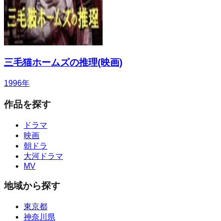
三毛猫ホームズの推理(映画)
1996
年
作品を探す
ドラマ
映画
朝ドラ
大河ドラマ
MV
地域から探す
東京都
神奈川県