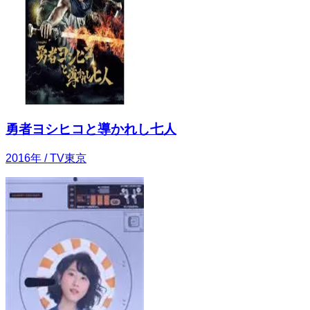
勇者ヨシヒコと導かれし七人
2016
年
/ TV東京