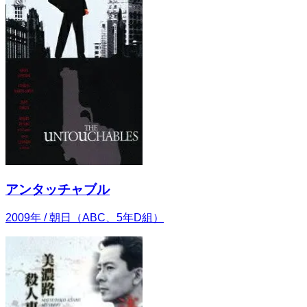
アンタッチャブル
2009
年
/ 朝日（ABC、5年D組）