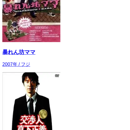
暴れん坊ママ
2007
年
/ フジ