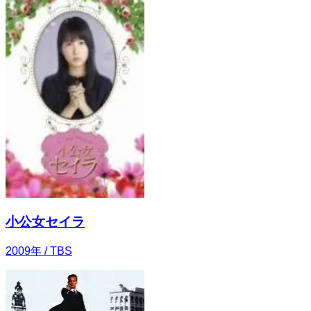
小公女セイラ
2009
年
/ TBS