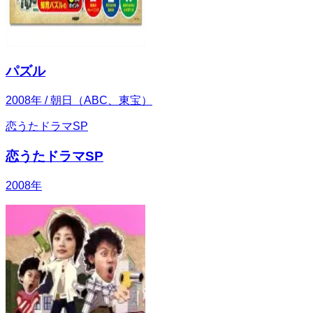
パズル
2008
年
/ 朝日（ABC、東宝）
恋うたドラマSP
恋うたドラマSP
2008
年