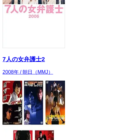
7人の女弁護士2
2008
年
/ 朝日（MMJ）