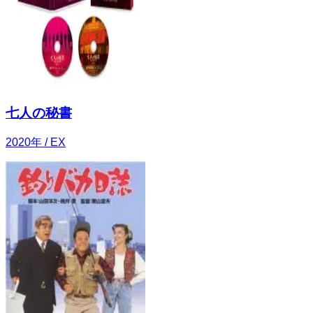
七人の秘書
2020
年
/ EX