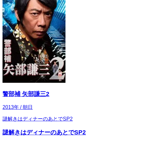
警部補 矢部謙三2
2013
年
/ 朝日
謎解きはディナーのあとでSP2
謎解きはディナーのあとでSP2