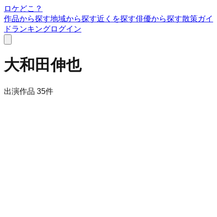
ロケどこ？
作品から探す
地域から探す
近くを探す
俳優から探す
散策ガイ
ド
ランキング
ログイン
大和田伸也
出演作品
35
件