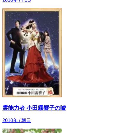
2010
年
/ TBS
霊能力者 小田霧響子の嘘
2010
年
/ 朝日