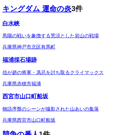
キングダム 運命の炎
3
件
白水峡
馬陽の戦いを象徴する荒涼とした岩山の戦場
兵庫県神戸市北区有馬町
福浦採石場跡
信が趙の将軍・馮忌を討ち取るクライマックス
兵庫県赤穂市福浦
西宮市山口町船坂
物語序盤のシーンが撮影された山あいの集落
兵庫県西宮市山口町船坂
競争の番人
1
件