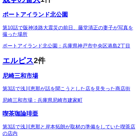
ポートアイランド北公園
第10話で阪神淡路大震災の前日、藤堂清正の妻子が写真を
撮った場所
ポートアイランド北公園：兵庫県神戸市中央区港島2丁目
エルピス
2
件
尼崎三和市場
第3話で浅川恵那が話を聞こうとした店を見失った商店街
尼崎三和市場：兵庫県尼崎市建家町
喫茶珈論琲亜
第3話で浅川恵那と岸本拓朗が取材の準備をしていた喫茶店
の店内