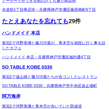
アーケードができる前のさくら通り商店街
水道筋1丁目商店街：兵庫県神戸市灘区篠原南町6丁目
たとえあなたを忘れても
29
件
ハンドメイド 本店
第3話で河野美璃と藤川沙菜が、青木空を病院に行く事を話
したカフェ
ハンドメイド 本店：兵庫県神戸市灘区城内通4丁目
SO TABLE KOBE 0330
第3話で遠山保と藤川沙菜たちが合コンしたレストラン
SO TABLE KOBE 0330：兵庫県神戸市中央区波止場町
阿万海岸
第3話で河野美璃と青木空が歩いていた防波堤