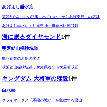
あげよし垂水店
第2話でネットの記事に出ていた「からあげ奉行」の店舗
あげよし垂水店：兵庫県神戸市垂水区朝谷町
海に眠るダイヤモンド
1
件
明延鉱山探検坑道
鷹羽鉱業の炭鉱の坑道
明延鉱山探検坑道：兵庫県養父市大屋町明延
キングダム 大将軍の帰還
1
件
白水峡
クライマックス「馬陽の戦い」を象徴する岩山