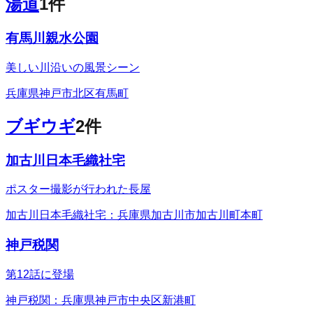
湯道
1
件
有馬川親水公園
美しい川沿いの風景シーン
兵庫県神戸市北区有馬町
ブギウギ
2
件
加古川日本毛織社宅
ポスター撮影が行われた長屋
加古川日本毛織社宅：兵庫県加古川市加古川町本町
神戸税関
第12話に登場
神戸税関：兵庫県神戸市中央区新港町