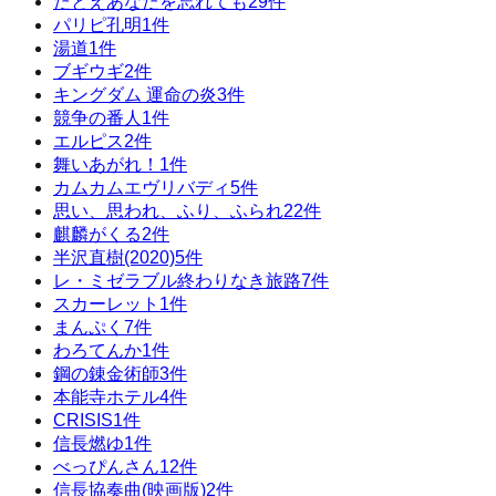
たとえあなたを忘れても
29
件
パリピ孔明
1
件
湯道
1
件
ブギウギ
2
件
キングダム 運命の炎
3
件
競争の番人
1
件
エルピス
2
件
舞いあがれ！
1
件
カムカムエヴリバディ
5
件
思い、思われ、ふり、ふられ
22
件
麒麟がくる
2
件
半沢直樹(2020)
5
件
レ・ミゼラブル終わりなき旅路
7
件
スカーレット
1
件
まんぷく
7
件
わろてんか
1
件
鋼の錬金術師
3
件
本能寺ホテル
4
件
CRISIS
1
件
信長燃ゆ
1
件
べっぴんさん
12
件
信長協奏曲(映画版)
2
件