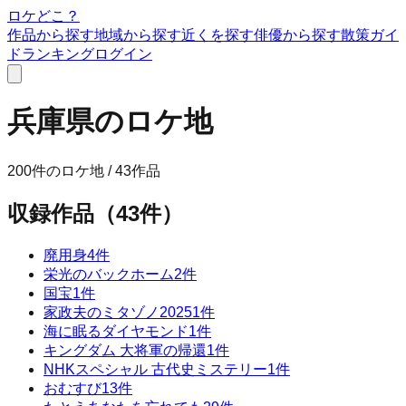
ロケどこ？
作品から探す
地域から探す
近くを探す
俳優から探す
散策ガイ
ド
ランキング
ログイン
兵庫県
のロケ地
200
件のロケ地 /
43
作品
収録作品（
43
件）
廃用身
4
件
栄光のバックホーム
2
件
国宝
1
件
家政夫のミタゾノ2025
1
件
海に眠るダイヤモンド
1
件
キングダム 大将軍の帰還
1
件
NHKスペシャル 古代史ミステリー
1
件
おむすび
13
件