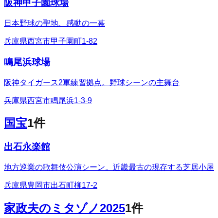
阪神甲子園球場
日本野球の聖地、感動の一幕
兵庫県西宮市甲子園町1-82
鳴尾浜球場
阪神タイガース2軍練習拠点。野球シーンの主舞台
兵庫県西宮市鳴尾浜1-3-9
国宝
1
件
出石永楽館
地方巡業の歌舞伎公演シーン。近畿最古の現存する芝居小屋
兵庫県豊岡市出石町柳17-2
家政夫のミタゾノ2025
1
件