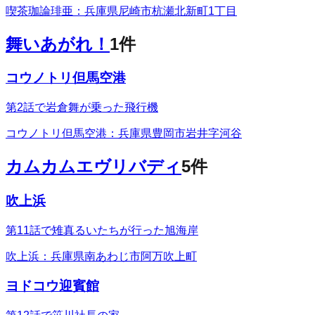
喫茶珈論琲亜：兵庫県尼崎市杭瀬北新町1丁目
舞いあがれ！
1
件
コウノトリ但馬空港
第2話で岩倉舞が乗った飛行機
コウノトリ但馬空港：兵庫県豊岡市岩井字河谷
カムカムエヴリバディ
5
件
吹上浜
第11話で雉真るいたちが行った旭海岸
吹上浜：兵庫県南あわじ市阿万吹上町
ヨドコウ迎賓館