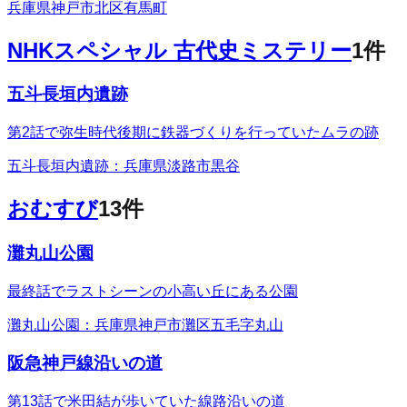
兵庫県神戸市北区有馬町
NHKスペシャル 古代史ミステリー
1
件
五斗長垣内遺跡
第2話で弥生時代後期に鉄器づくりを行っていたムラの跡
五斗長垣内遺跡：兵庫県淡路市黒谷
おむすび
13
件
灘丸山公園
最終話でラストシーンの小高い丘にある公園
灘丸山公園：兵庫県神戸市灘区五毛字丸山
阪急神戸線沿いの道
第13話で米田結が歩いていた線路沿いの道