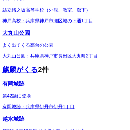
縣立緒之坂高等学校（外観、教室、廊下）
神戸高校：兵庫県神戸市灘区城の下通1丁目
大丸山公園
よく出てくる高台の公園
大丸山公園：兵庫県神戸市長田区大丸町2丁目
麒麟がくる
2
件
有岡城跡
第42話に登場
有岡城跡：兵庫県伊丹市伊丹1丁目
越水城跡