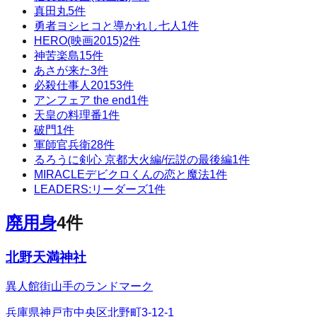
真田丸
5
件
勇者ヨシヒコと導かれし七人
1
件
HERO(映画2015)
2
件
神苦楽島
15
件
あさが来た
3
件
必殺仕事人2015
3
件
アンフェア the end
1
件
天皇の料理番
1
件
破門
1
件
軍師官兵衛
28
件
るろうに剣心 京都大火編/伝説の最後編
1
件
MIRACLEデビクロくんの恋と魔法
1
件
LEADERS:リーダーズ
1
件
廃用身
4
件
北野天満神社
異人館街山手のランドマーク
兵庫県神戸市中央区北野町3-12-1