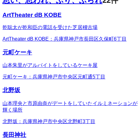
思い、思われ、ふり、ふられ
22
件
ArtTheater dB KOBE
乾聡太が乾和臣の電話を受けた芝居稽古場
ArtTheater dB KOBE：兵庫県神戸市長田区久保町6丁目
元町ケーキ
山本朱里がアルバイトをしているケーキ屋
元町ケーキ：兵庫県神戸市中央区元町通5丁目
北野坂
山本理央と市原由奈がデートをしていたイルミネーションが
輝く場所
北野坂：兵庫県神戸市中央区北野町3丁目
長田神社