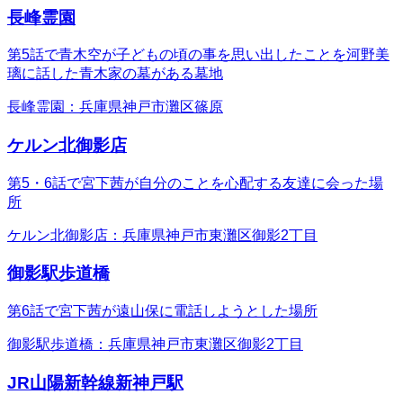
長峰霊園
第5話で青木空が子どもの頃の事を思い出したことを河野美
璃に話した青木家の墓がある墓地
長峰霊園：兵庫県神戸市灘区篠原
ケルン北御影店
第5・6話で宮下茜が自分のことを心配する友達に会った場
所
ケルン北御影店：兵庫県神戸市東灘区御影2丁目
御影駅歩道橋
第6話で宮下茜が遠山保に電話しようとした場所
御影駅歩道橋：兵庫県神戸市東灘区御影2丁目
JR山陽新幹線新神戸駅