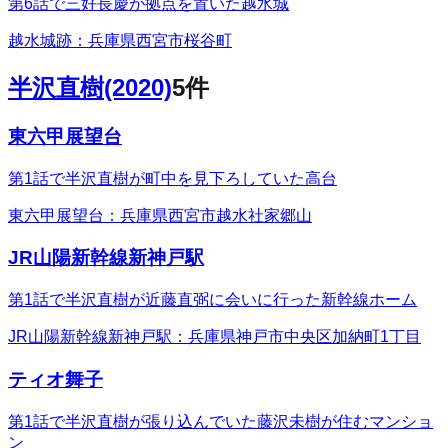
第6話で三好長慶が拠点を置いた越水城
越水城跡：兵庫県西宮市桜谷町
半沢直樹(2020)
5
件
東六甲展望台
第1話で半沢直樹が町中を見下ろしていた高台
東六甲展望台：兵庫県西宮市越水社家郷山
JR山陽新幹線新神戸駅
第1話で半沢直樹が近藤直弼に会いに行った新幹線ホーム
JR山陽新幹線新神戸駅：兵庫県神戸市中央区加納町1丁目
ティオ舞子
第1話で半沢直樹が張り込んでいた藤沢未樹が住むマンショ
ン